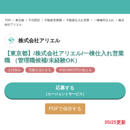
TOP
/
東京都
/
千代田区
/
不動産営業職
/
不動産仕入れ営業
/
一棟物件仕入れ
/
株式
会社アリエル
株式会社アリエル
【東京都】/株式会社アリエル/一棟仕入れ営業
職 （管理職候補/未経験OK）
土日休み
宅建を活かせる
年収1000万円が狙える
応募する
［エージェントサービス］
PDFで保存する
05/25
更新