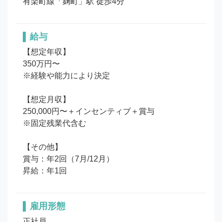
有楽町線「麹町」駅 徒歩4分
給与
【想定年収】

350万円〜

※経験や能力により決定

【想定月収】

250,000円〜＋インセンティブ＋賞与

※固定残業代含む

【その他】

賞与：年2回（7月/12月）

昇給：年1回
雇用形態
正社員