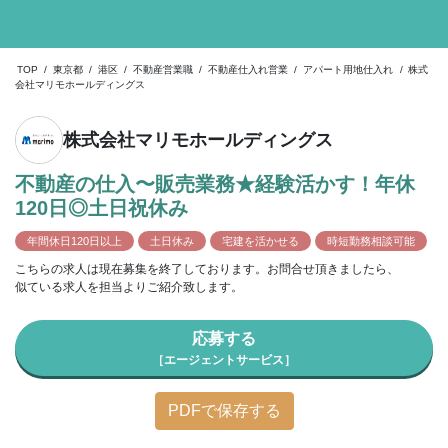
TOP
/
東京都
/
港区
/
不動産営業職
/
不動産仕入れ営業
/
アパート用地仕入れ
/
株式
会社マリモホールディングス
株式会社マリモホールディングス
不動産の仕入〜販売業務★経験活かす！年休
120日◎土日祝休み
年間休日120日以上
土日休み
宅建を活かせる
時短勤務相談可能
こちらの求人は現在募集を終了しております。お問合せ頂きましたら、
似ている求人を担当よりご紹介致します。
応募する
［エージェントサービス］
PDFで保存する