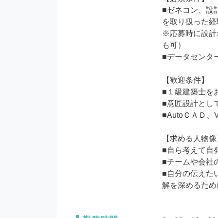
■ゼネコン、設
を取り扱った経
※応募時に設計
も可）

■データセンタ
【歓迎条件】

■１級建築士をお
■意匠設計とし
■AutoＣＡＤ、V
【求める人物像】
■自ら考えて自
■チームや会社
■自分の伝えた