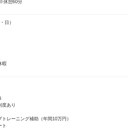
0※休憩60分
・日）



度あり

プトレーニング補助（年間10万円）

ト
