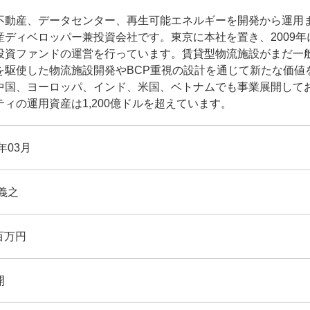
不動産、データセンター、再生可能エネルギーを開発から運用
産ディベロッパー兼投資会社です。東京に本社を置き、2009
投資ファンドの運営を行っています。賃貸型物流施設がまだ一
を駆使した物流施設開発やBCP重視の設計を通じて新たな価値
中国、ヨーロッパ、インド、米国、ベトナムでも事業展開して
ティの運用資産は1,200億ドルを超えています。
9年03月
義之
 百万円
開