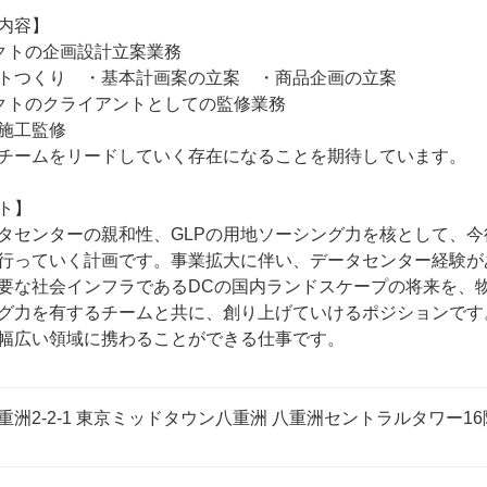
内容】

クトの企画設計立案業務

トつくり　・基本計画案の立案　・商品企画の立案

クトのクライアントとしての監修業務

施工監修

チームをリードしていく存在になることを期待しています。

ト】

タセンターの親和性、GLPの用地ソーシング力を核として、今後
行っていく計画です。事業拡大に伴い、データセンター経験が
要な社会インフラであるDCの国内ランドスケープの将来を、
グ力を有するチームと共に、創り上げていけるポジションです
幅広い領域に携わることができる仕事です。
洲2-2-1 東京ミッドタウン八重洲 八重洲セントラルタワー16