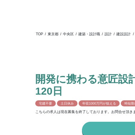
TOP
/
東京都
/
中央区
/
建築・設計職
/
設計
/
建設設計
/
開発に携わる意匠設
120日
宅建不要
土日休み
年収1000万円が狙える
時短勤
こちらの求人は現在募集を終了しております。お問合せ頂き