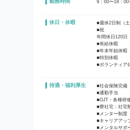
勤務時間
9：00〜18：0
休日・休暇
■週休2日制（土
■祝

年間休日120日

■有給休暇

■年末年始休暇

■特別休暇

待遇・福利厚生
■社会保険完備

■通勤手当

■OJT・各種研修
■寮社宅：社宅制
■メンター制度

■キャリアアッ
■メンタルサポー