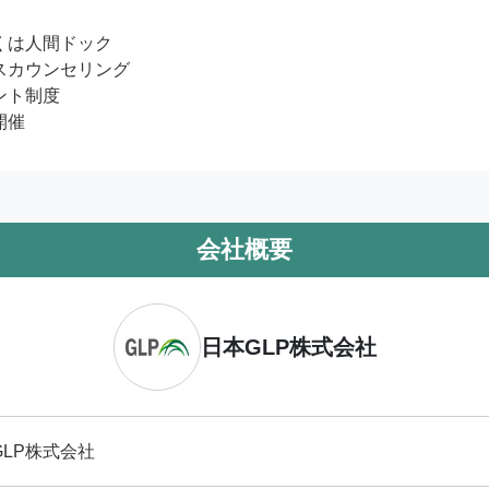
くは人間ドック

スカウンセリング

ト制度

開催
会社概要
日本GLP株式会社
GLP株式会社