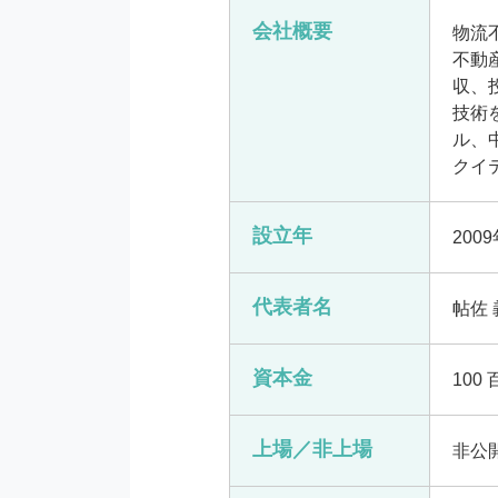
会社概要
物流
不動
収、
技術
ル、
クイ
設立年
200
代表者名
帖佐 
資本金
100
上場／非上場
非公