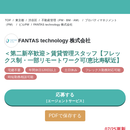
TOP
/
東京都
/
渋谷区
/
不動産管理（PM・BM・AM）
/
プロパティマネジメント
（PM）
/
ビルPM
/
FANTAS technology 株式会社
FANTAS technology 株式会社
＜第二新卒歓迎＞賃貸管理スタッフ【フレッ
クス制・一部リモートワーク可/恵比寿駅近】
宅建不要
年間休日120日以上
土日休み
フレックス勤務対応可能
時短勤務相談可能
応募する
［エージェントサービス］
PDFで保存する
07/25
更新