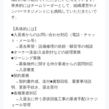
将来的にはチームリーダーとして、組織運営やメ
ンバーマネジメントにも挑戦していただきたいで
す。

【具体的には】

■入居者からのお問い合わせ対応（電話・チャッ
ト・メール等）

　→退去希望・設備修理の依頼・騒音等の相談

■オーナー送金/入金割付などの経理業務

■リーシング業務

　→募集物件に関する仲介業者からの質問対応

　→入居審査

■契約業務

　→契約書作成、送付■書類回収、重要事項説
明、更新手続き、退去受付

■各種業者対応

　→入退去に伴う原状回復工事の業者手配/スケジ
ュール管理
