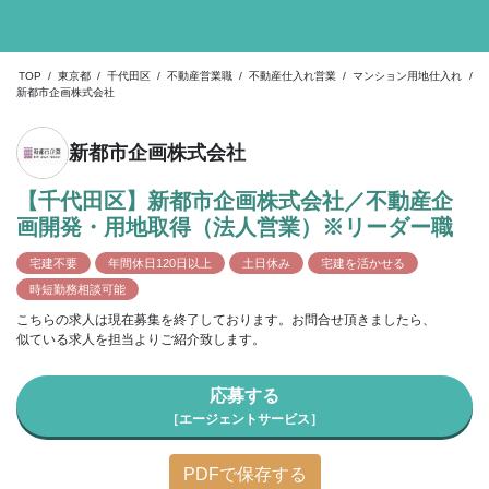
TOP
/
東京都
/
千代田区
/
不動産営業職
/
不動産仕入れ営業
/
マンション用地仕入れ
/
新都市企画株式会社
新都市企画株式会社
【千代田区】新都市企画株式会社／不動産企
画開発・用地取得（法人営業）※リーダー職
宅建不要
年間休日120日以上
土日休み
宅建を活かせる
時短勤務相談可能
こちらの求人は現在募集を終了しております。お問合せ頂きましたら、
似ている求人を担当よりご紹介致します。
応募する
［エージェントサービス］
PDFで保存する