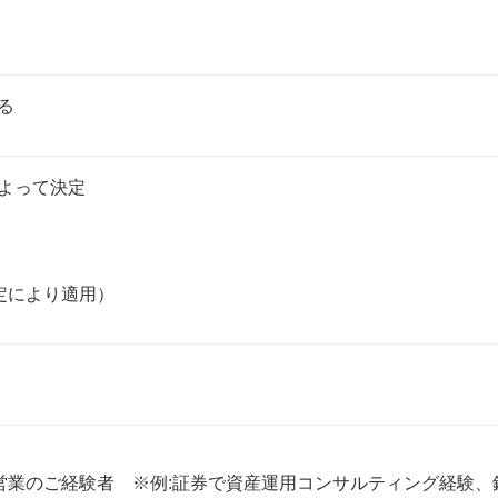
る
よって決定

定により適用）
営業のご経験者　※例:証券で資産運用コンサルティング経験、