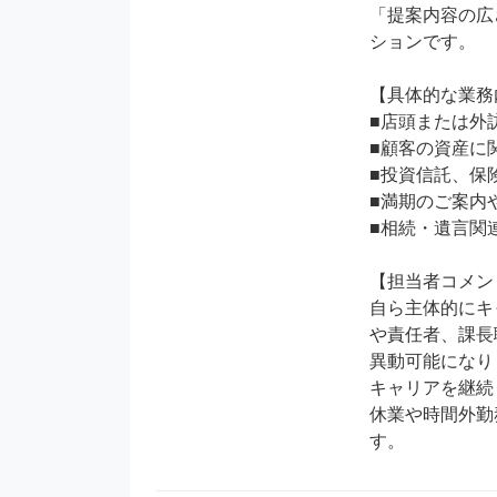
「提案内容の広
ションです。

【具体的な業務内
■店頭または外訪
■顧客の資産に
■投資信託、保
■満期のご案内や
■相続・遺言関
【担当者コメント
自ら主体的にキ
や責任者、課長
異動可能になり
キャリアを継続
休業や時間外勤
す。