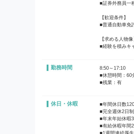
■証券外務員一
【歓迎条件】

■普通自動車免
【求める人物像】
勤務時間
8:50～17:10

■休憩時間：60分
■残業：有
休日・休暇
■年間休日数120日
■完全週休2日制
■年末年始休暇3日
■有給休暇年間2
■1週間連続厚生