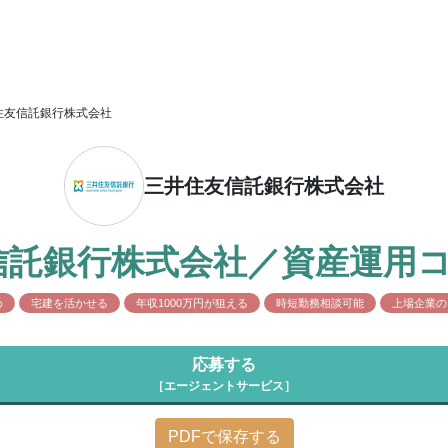
住友信託銀行株式会社
三井住友信託銀行株式会社
信託銀行株式会社／資産運用
め
宅建を活かせる
年収1000万円が狙える
時短勤務相談可能
上場企業の
応募する
［エージェントサービス］
PDFで保存する