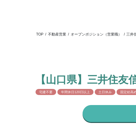
TOP
/
不動産営業
/
オープンポジション（営業職）
/
三井
【山口県】三井住友
宅建不要
年間休日120日以上
土日休み
固定給高