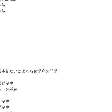
暇

暇

業本部などによる各種講座の開講

助制度 

への派遣 

制度

制度
