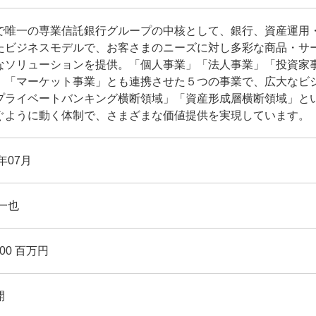
で唯一の専業信託銀行グループの中核として、銀行、資産運用
たビジネスモデルで、お客さまのニーズに対し多彩な商品・サ
なソリューションを提供。「個人事業」「法人事業」「投資家
」「マーケット事業」とも連携させた５つの事業で、広大なビ
プライベートバンキング横断領域」「資産形成層横断領域」と
ぐように動く体制で、さまざまな価値提供を実現しています。
5年07月
一也
000 百万円
開