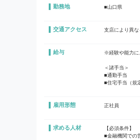
勤務地
■山口県
交通アクセス
支店により異な
給与
※経験や能力に
＜諸手当＞

■通勤手当 

■住宅手当（規
雇用形態
正社員
求める人材
【必須条件】 

■金融機関での