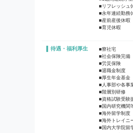
■リフレッシュ休
■永年連続勤務休
■産前産後休暇 

待遇・福利厚生
■寮社宅

■社会保険完備 

■労災保険

■退職金制度 

■厚生年金基金 

■人事部や各事
■階層別研修 

■資格試験受験援
■国内研究機関等
■海外留学制度

■海外トレイニー
■国内大学院留学