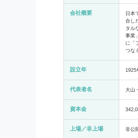
会社概要
日本
合し
タル
事業
に「
つな
設立年
192
代表者名
大山 
資本金
342,
上場／非上場
非公