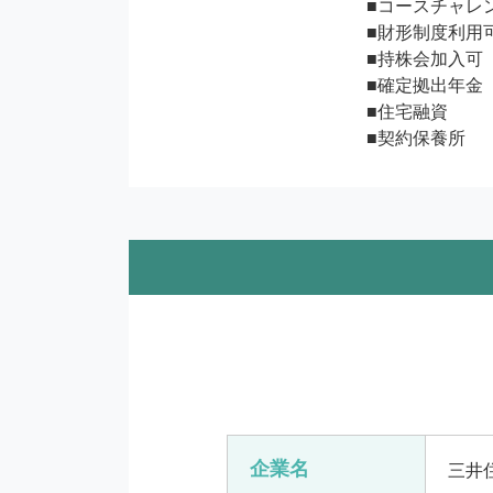
■コースチャレン
■財形制度利用可 
■持株会加入可 

■確定拠出年金 

■住宅融資 

■契約保養所
企業名
三井