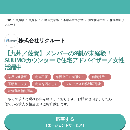
TOP
/
佐賀県
/
佐賀市
/
不動産営業職
/
不動産販売営業
/
注文住宅営業
/
株式会社リ
クルート
株式会社リクルート
【九州／佐賀】メンバーの8割が未経験！
SUUMOカウンターで住宅アドバイザー／女性
活躍中
業界未経験可
宅建不要
年間休日120日以上
積極採用中
不動産テック
宅建を活かせる
フレックス勤務対応可能
時短勤務相談可能
こちらの求人は現在募集を終了しております。お問合せ頂きましたら、
似ている求人を担当よりご紹介致します。
応募する
［エージェントサービス］