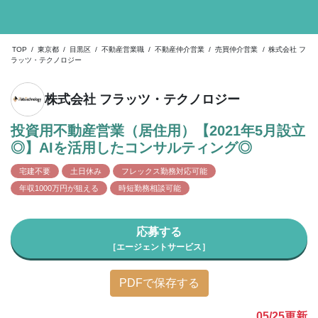
TOP
/
東京都
/
目黒区
/
不動産営業職
/
不動産仲介営業
/
売買仲介営業
/
株式会社 フ
ラッツ・テクノロジー
株式会社 フラッツ・テクノロジー
投資用不動産営業（居住用）【2021年5月設立
◎】AIを活用したコンサルティング◎
宅建不要
土日休み
フレックス勤務対応可能
年収1000万円が狙える
時短勤務相談可能
応募する
［エージェントサービス］
PDFで保存する
05/25
更新