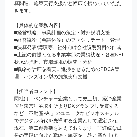
算関連、施策実行支援など幅広く携わっていただ
きます。

【具体的な業務内容】

■経営戦略、事業計画の策定・対外説明支援

■経営議論（会議体等）のファシリテート、管理

■決算発表/講演等、社外向け会社説明資料の作成

■上記の前提となる事業本部の業績状況・各種KPI
状況の把握、市場環境の調査・分析

■戦略や計画を着実に進捗させるためのPDCA管
理、ハンズオン型の施策実行支援

【担当者コメント】

同社は、ベンチャー企業として史上初。経済産業
省と東京証券取引所よりDXグランプリ受賞する
など「不動産×AI」のユニークなビジネスモデル
でデジタル時代を先導する企業として選定され、
現在、第二創業期を迎えております。非連続な成
長の実現に向けた戦略・施策を一段と磨き上げ、