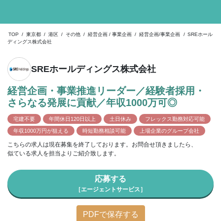
TOP
/
東京都
/
港区
/
その他
/
経営企画 / 事業企画
/
経営企画/事業企画
/
SREホール
ディングス株式会社
SREホールディングス株式会社
経営企画・事業推進リーダー／経験者採用・
さらなる発展に貢献／年収1000万可◎
宅建不要
年間休日120日以上
土日休み
フレックス勤務対応可能
年収1000万円が狙える
時短勤務相談可能
上場企業のグループ会社
こちらの求人は現在募集を終了しております。お問合せ頂きましたら、
似ている求人を担当よりご紹介致します。
応募する
［エージェントサービス］
PDFで保存する