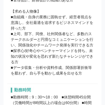
■管理会計、財務会計の知識のある方

【求める人物像】

■自組織・自身の業務に固執せず、経営者視点を
意識し、全社最適を追求するビジネスマインドを
持った方

■上司、部下、同僚、社外関係者など、多数のス
テークホルダーと円滑なコミュニケーションを行
い、関係強化やチームワーク発揮を実行できる方

■探求心/好奇心やベンチャーマインドを持ち、未
知の状況や変化を恐れず新たなチャレンジができ
る方

■データ収集・分析や資料作成、関係部署折衝等
勤務時間
■勤務時間：9：30〜18：00　■休憩時間45分間
（労働時間が8時間以上の場合は60分間） ■時間