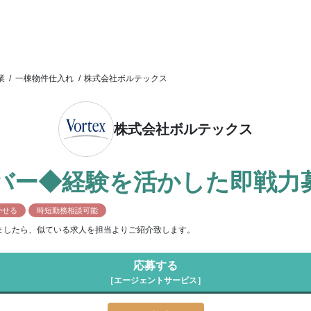
業
/
一棟物件仕入れ
/
株式会社ボルテックス
株式会社ボルテックス
ンバー◆経験を活かした即戦力
かせる
時短勤務相談可能
ましたら、似ている求人を担当よりご紹介致します。
応募する
［エージェントサービス］