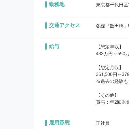
勤務地
東京都千代田区富
交通アクセス
各線『飯田橋』
給与
【想定年収】

433万円～550万
【想定月収】

361,500円～379
※過去の経験も
【その他】

賞与：年2回※
雇用形態
正社員