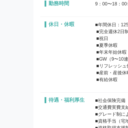
勤務時間
9：00〜18：0
休日・休暇
■年間休日：125
 ■完全週休2日制（土・日）

 ■祝日

 ■夏季休暇

 ■年末年始休暇

 ■GW（9〜10連休）

 ■リフレッシュ休暇（9連休取得可能：特別休暇3日＋有給2日＋土日）

 ■産前・産後休暇、育児休暇

待遇・福利厚生
■社会保険完備

■交通費実費支
■グレード制に
■資格手当（宅
■資格取得支援制