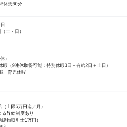
0※休憩60分
日

給（上限5万円迄／月）

よる昇給制度あり

地建物取引士1万円）

度
