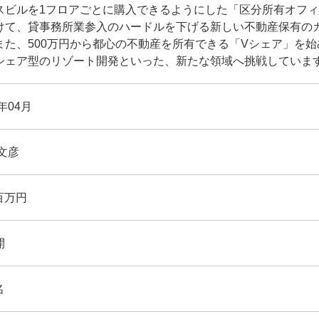
スビルを1フロアごとに購入できるようにした「区分所有オフ
けて、貸事務所業参入のハードルを下げる新しい不動産保有の
また、500万円から都心の不動産を所有できる「Vシェア」を
シェア型のリゾート開発といった、新たな領域へ挑戦していま
9年04月
文彦
 百万円
開
名