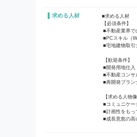
求める人材
■求める人材

【必須条件】

 ■不動産業界での経験（売買/仲介）のある方

 ■PCスキル（Word,Excel)

 ■宅地建物取引士の資格保有者

 【歓迎条件】

 ■開発用地仕入（ビル・マンション）、不動産開発業務経験のある方

 ■不動産コンサルティングマスターの資格保有者

 ■再開発プランナーの資格保有者

 【求める人物像】

 ■コミュニケーション能力が高く、周囲との連携が取れる方

 ■計画性をもって取り組むことができる方
