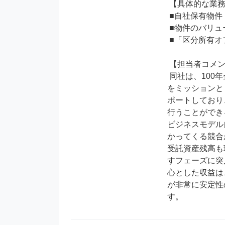
 【具体的な業務内容】

 ■自社保有物件・自社開発用地の仕入れ業務

 ■物件のバリューアップ、転売

 ■「区分所有オフィス」の基となる東京都心の収益ビル・店舗の仕入れ

 【担当者コメント】

 同社は、100年企業の創造という理念の元、不動産所有により経営の下支えを築き、長期的な経営を実現いただくこと
をミッションと
ポートしており
行うことができ
ビジネスモデル
かってくる競合
受託資産残高も
すフェーズに突
心とした収益は
が非常に安定性
す。