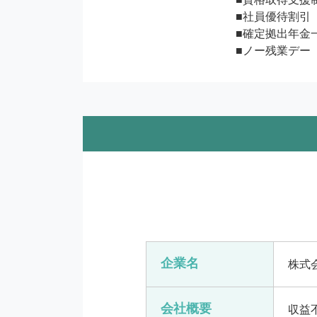
■社員優待割引
■確定拠出年金
■ノー残業デー
企業名
株式
会社概要
収益