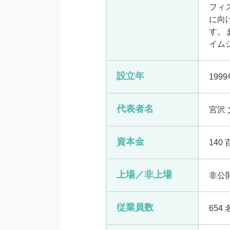
フィ
に向
す。
イム
設立年
199
代表者名
宮沢 
資本金
140
上場／非上場
非公
従業員数
654 