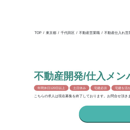
TOP
/
東京都
/
千代田区
/
不動産営業職
/
不動産仕入れ営
不動産開発/仕入メ
年間休日120日以上
土日休み
宅建必須
宅建を活
こちらの求人は現在募集を終了しております。お問合せ頂き