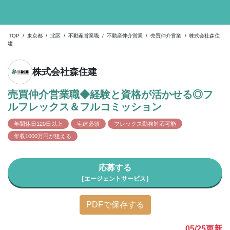
TOP
/
東京都
/
北区
/
不動産営業職
/
不動産仲介営業
/
売買仲介営業
/
株式会社森住
建
株式会社森住建
売買仲介営業職◆経験と資格が活かせる◎フ
ルフレックス＆フルコミッション
年間休日120日以上
宅建必須
フレックス勤務対応可能
年収1000万円が狙える
応募する
［エージェントサービス］
PDFで保存する
05/25
更新