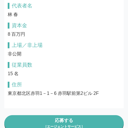
代表者名
林 春
資本金
8 百万円
上場／非上場
非公開
従業員数
15 名
住所
東京都北区赤羽1－1－6 赤羽駅前第2ビル 2F
応募する
［エージェントサービス］