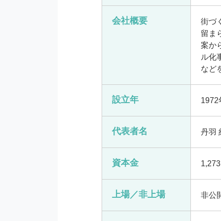
会社概要
街づ
留ま
案か
ル化
など
設立年
197
代表者名
丹羽 
資本金
1,27
上場／非上場
非公