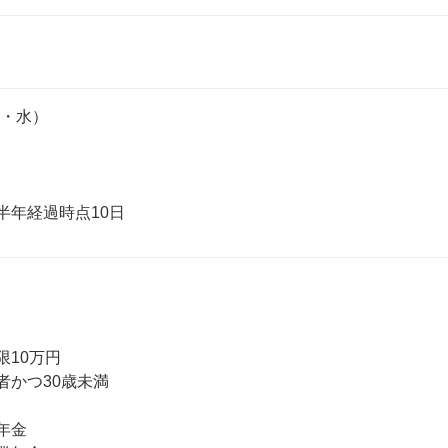
・水）



10万円

者かつ30歳未満

年金
