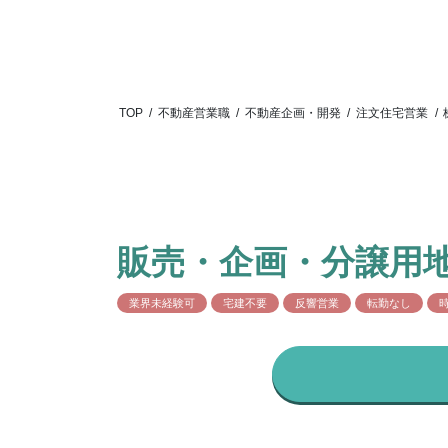
TOP
/
不動産営業職
/
不動産企画・開発
/
注文住宅営業
/
販売・企画・分譲用
業界未経験可
宅建不要
反響営業
転勤なし