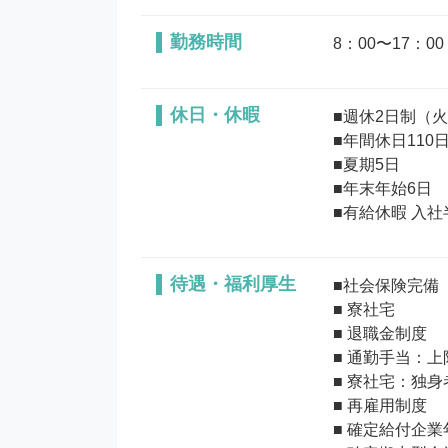
勤務時間
8：00〜17：00
休日・休暇
■週休2日制（火
■年間休日110日
■夏期5日

■年末年始6日

待遇・福利厚生
■社会保険完備

■ 寮社宅

■ 退職金制度

■ 通勤手当：上限
■ 寮社宅：独身
■ 再雇用制度

■ 確定給付企業