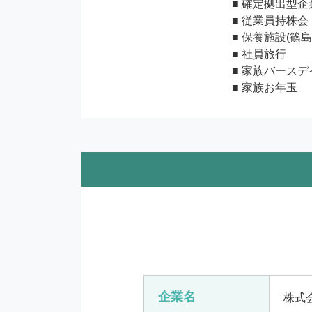
■ 確定拠出型企
■ 従業員持株会

■ 保養施設(篠島
■ 社員旅行

■ 家族バースデ
■ 家族お年玉
企業名
株式