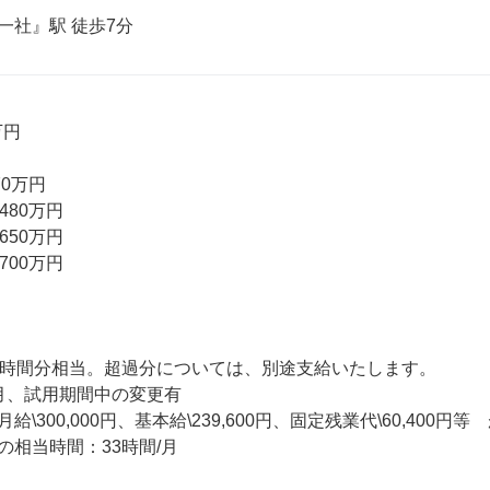
一社』駅 徒歩7分
円

0万円　

80万円

50万円

00万円

3時間分相当。超過分については、別途支給いたします。

月、試用期間中の変更有

給\300,000円、基本給\239,600円、固定残業代\60,40
相当時間：33時間/月
