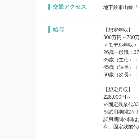
交通アクセス
地下鉄東山線『
給与
【想定年収】

300万円～700万
＜モデル年収＞

26歳一般職：37
35歳（主任）：4
45歳（課長）：6
50歳（次長）：7
【想定月収】

228,000円～

※固定残業代3
※試用期間2ケ
試用期間の間は月
有。固定残業代の