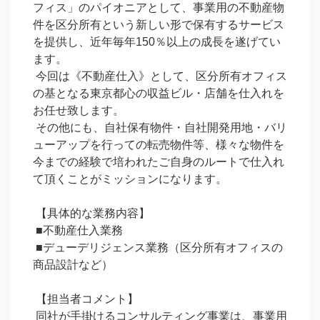
フィス」のパイオニアとして、事業用の不動産物
件を区分所有という新しい形で保有するサービス
を提供し、近年毎年150％以上の成長を遂げてい
ます。

 今回は《不動産仕入》として、区分所有オフィス
の基となる東京都心の収益ビル・店舗を仕入れを
お任せ致します。

 その他にも、自社保有物件・自社開発用地・バリ
ューアップを行っての転売物件等、様々な物件を
今までの経験で培われたご自身のルートで仕入れ
て頂くことがミッションになります。

 【具体的な業務内容】

 ■不動産仕入業務

 ■デューデリジェンス業務（区分所有オフィスの
商品設計など）

 【担当者コメント】

 同社が手掛けるコンサルティング事業は、事業用