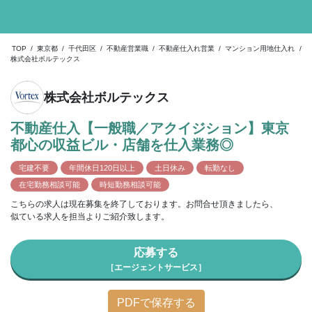
TOP
/
東京都
/
千代田区
/
不動産営業職
/
不動産仕入れ営業
/
マンション用地仕入れ
/
株式会社ボルテックス
株式会社ボルテックス
不動産仕入【一般職／アクイジション】東京
都心の収益ビル・店舗を仕入業務◎
宅建不要
年間休日120日以上
土日休み
転勤なし
在宅勤務相談可能
時短勤務相談可能
こちらの求人は現在募集を終了しております。お問合せ頂きましたら、
似ている求人を担当よりご紹介致します。
応募する
［エージェントサービス］
PDFで保存する