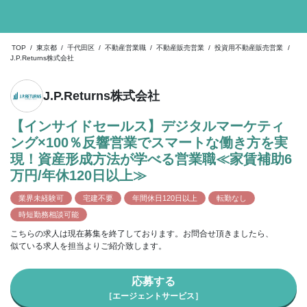
TOP
/
東京都
/
千代田区
/
不動産営業職
/
不動産販売営業
/
投資用不動産販売営業
/
J.P.Returns株式会社
J.P.Returns株式会社
【インサイドセールス】デジタルマーケティ
ング×100％反響営業でスマートな働き方を実
現！資産形成方法が学べる営業職≪家賃補助6
万円/年休120日以上≫
業界未経験可
宅建不要
年間休日120日以上
転勤なし
時短勤務相談可能
こちらの求人は現在募集を終了しております。お問合せ頂きましたら、
似ている求人を担当よりご紹介致します。
応募する
［エージェントサービス］