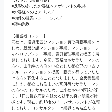
【具体的な業務内容】

■反響のあったお客様へアポイントの取得

■お客様へのヒアリング

■物件の提案～クロージング

■契約業務

【担当者コメント】

同社は、投資用区分マンション買取再販事業をは
じめ、新築分譲マンション事業、マンション・デ
ィベロップメント事業、賃貸管理事業と幅広く展
開しております。今回、富裕層やサラリーマンの
方へ、山手線の内側を中心とした都心部の中古ワ
ンルームマンションを提案・販売を行っていただ
ける方を募集することとなりました。全反響営業
に加え、都心にお住まいの高所得なサラリーマン
の方へのコンサルのため、ご来社やweb商談が多
く、1日に複数商談を組める効率の良い環境が特
徴です。現在、約18名の「コンサルタントが在籍
しており、コンサルタントは業界でも名立たるト