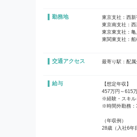
勤務地
東京支社：西新
東京南支社：西
東京東支社：亀戸
東関東支社：船
交通アクセス
最寄り駅：配属
給与
【想定年収】

457万円～615万
※経験・スキル
※時間外勤務：3
（年収例）

28歳（入社6年目