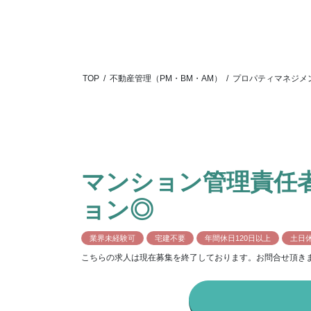
TOP
/
不動産管理（PM・BM・AM）
/
プロパティマネジメ
マンション管理責任
ョン◎
業界未経験可
宅建不要
年間休日120日以上
土日
こちらの求人は現在募集を終了しております。お問合せ頂き