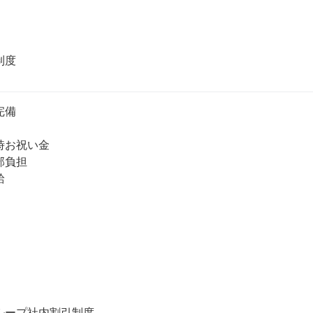
備

お祝い金

負担



ループ社内割引制度
