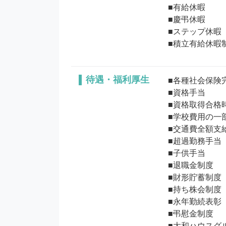
■有給休暇

■慶弔休暇

■ステップ休暇

待遇・福利厚生
■各種社会保険完
■資格手当

■資格取得合格時
■学校費用の一部
■交通費全額支給
■超過勤務手当

■子供手当

■退職金制度

■財形貯蓄制度

■持ち株会制度

■永年勤続表彰

■弔慰金制度

■大和ハウスグ