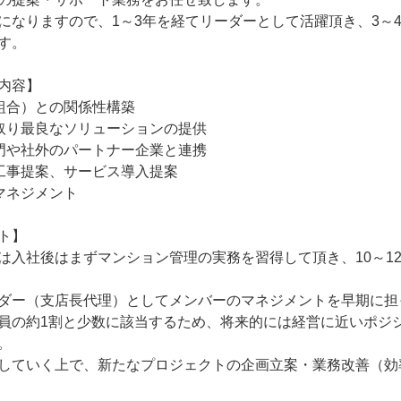
になりますので、1～3年を経てリーダーとして活躍頂き、3～
す。

内容】

組合）との関係性構築

取り最良なソリューションの提供

門や社外のパートナー企業と連携

工事提案、サービス導入提案

マネジメント

ト】

は入社後はまずマンション管理の実務を習得して頂き、10～1
ダー（支店長代理）としてメンバーのマネジメントを早期に担
員の約1割と少数に該当するため、将来的には経営に近いポジ


していく上で、新たなプロジェクトの企画立案・業務改善（効