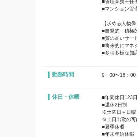
■管理業務主任
■マンション管
【求める人物像】
■自発的・積極
■質の高いサー
■将来的にマネ
勤務時間
9：00〜18：
休日・休暇
■年間休日123日
■週休2日制

※土曜日＋日曜
※土日出勤の可
■夏季休暇

■年末年始休暇
