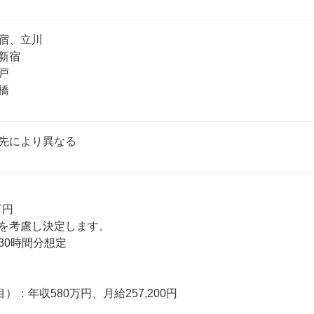
宿、立川

新宿



橋
先により異なる
円

を考慮し決定します。

0時間分想定

）：年収580万円、月給257,200円
