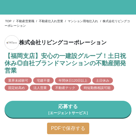
TOP
/
不動産営業職
/
不動産仕入れ営業
/
マンション用地仕入れ
/
株式会社リビングコ
ーポレーション
株式会社リビングコーポレーション
【福岡支店】安心の一建設グループ！土日祝
休み◎自社ブランドマンションの不動産開発
営業
業界未経験可
宅建不要
年間休日120日以上
土日休み
固定給高め
法人営業
不動産テック
時短勤務相談可能
応募する
［エージェントサービス］
PDFで保存する