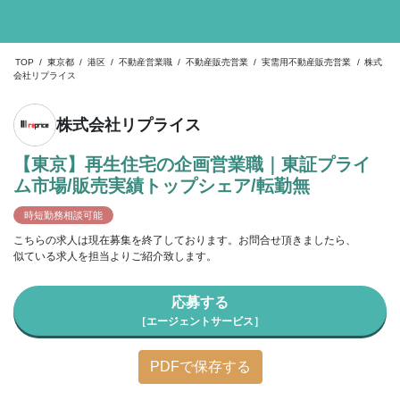
TOP
/
東京都
/
港区
/
不動産営業職
/
不動産販売営業
/
実需用不動産販売営業
/
株式
会社リプライス
株式会社リプライス
【東京】再生住宅の企画営業職｜東証プライ
ム市場/販売実績トップシェア/転勤無
時短勤務相談可能
こちらの求人は現在募集を終了しております。お問合せ頂きましたら、
似ている求人を担当よりご紹介致します。
応募する
［エージェントサービス］
PDFで保存する