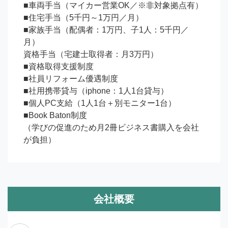
■車両手当（マイカー営業OK／※非対象拠点有）

■住宅手当（5千円～1万円／月）

■家族手当（配偶者：1万円、子1人：5千円／
月）

資格手当（宅建士取得者：月3万円）

■資格取得支援制度

■社員リフォーム優遇制度

■社用携帯貸与（iphone：1人1台貸与）

■個人PC支給（1人1台＋別モニター1台）

■Book Baton制度

（学びの促進のため月2冊ビジネス書購入を会社
が負担）
会社概要