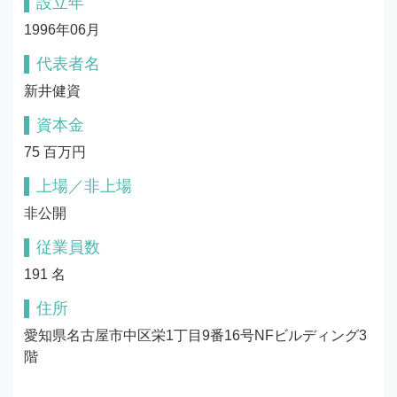
設立年
1996年06月
代表者名
新井健資
資本金
75 百万円
上場／非上場
非公開
従業員数
191 名
住所
愛知県名古屋市中区栄1丁目9番16号NFビルディング3
階