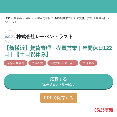
TOP
/
東京都
/
港区
/
不動産営業職
/
不動産仲介営業
/
売買仲介営業
/
株式会社レー
ベントラスト
株式会社レーベントラスト
【新横浜】賃貸管理・売買営業｜年間休日122
日｜【土日祝休み】
業界未経験可
宅建不要
年間休日120日以上
土日休み
応募する
［エージェントサービス］
PDFで保存する
05/25
更新