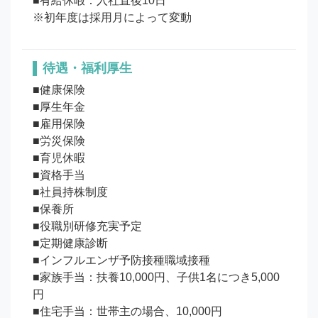
■有給休暇：入社直後10日 

待遇・福利厚生
■健康保険

■厚生年金

■雇用保険 

■労災保険

■育児休暇

■資格手当

■社員持株制度

■保養所

■役職別研修充実予定

■定期健康診断

■インフルエンザ予防接種職域接種 

■家族手当：扶養10,000円、子供1名につき5,000
円 

■住宅手当：世帯主の場合、10,000円