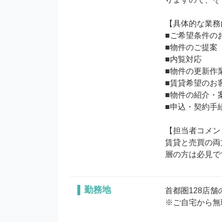
【具体的な業務
■ご希望条件のお
■物件のご提案

■内覧対応

■物件の更新作業
■賃貸希望のお
■物件の紹介・案
■申込・契約手続
【担当者コメン
賃貸と売買の両
層の方は必見で
勤務地
首都圏128店舗
※ご自宅から無