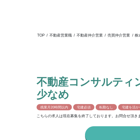
TOP
/
不動産営業職
/
不動産仲介営業
/
売買仲介営業
/
株
不動産コンサルティ
少なめ
残業月20時間以内
宅建必須
転勤なし
宅建を活か
こちらの求人は現在募集を終了しております。お問合せ頂き