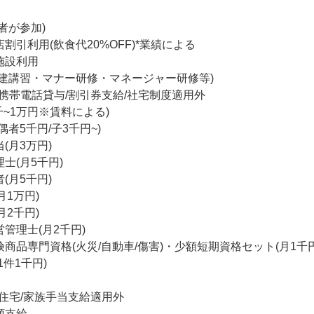
者が参加)

割引利用(飲食代20%OFF)*業績による

設利用

宅建講習・マナー研修・マネージャー研修等)

携帯電話貸与/割引券支給/社宅制度適用外

千~1万円※賃料による)

者5千円/子3千円~)

月3万円)

士(月5千円)

月5千円)

1万円)

2千円)

管理士(月2千円)

商品専門資格(火災/自動車/傷害)・少額短期資格セット(月1千円)
件1千円)

住宅/家族手当支給適用外

支給
