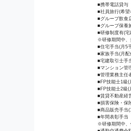
■携帯電話貸与

■社員旅行(希望
■グループ飲食店
■グループ保養施
■研修制度有(
※研修期間中、
■住宅手当(月5
■家族手当(月配偶
■宅建取引士手当(
■マンション管理
■管理業務主任者(
■FP技能士1級(月
■FP技能士2級(月
■賃貸不動産経営
■損害保険・保険
■商品販売手当(1
■年間表彰手当

※研修期間中、
■通勤交通費全額