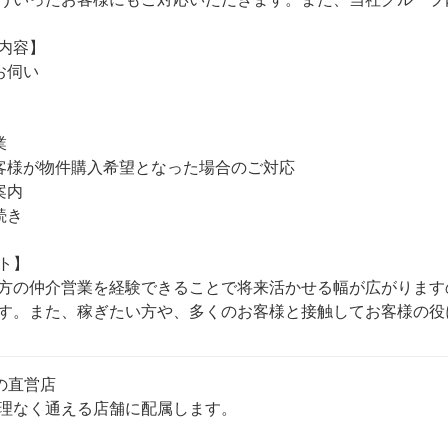
内容】

伺い

　

客様が物件購入希望となった場合のご対応

内 

き

ト】

方の仲介営業を経験できることで将来活かせる幅が広がります
す。また、稼ぎたい方や、多くのお客様と接触してお客様の役
の直営店

理なく通える店舗に配属します。