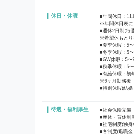
休日・休暇
■年間休日：111日
※年間休日表に
■週休2日制(毎週
※希望休もとり
■夏季休暇：5〜9
■冬季休暇：5〜9
■GW休暇：5〜9
■秋季休暇：5〜9
■有給休暇：初年
※6ヶ月勤務後

待遇・福利厚生
■社会保険完備

■産休・育休制度
■社宅制度(独身/
■各制度(退職