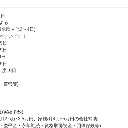
 

よる

水曜＋他2〜4日)

やすいです！

日

日

日

日

度10日

(実績多数)

月2.5万~3.5万円、家族/月4万~5万円の会社補助)

金・慶弔金・永年勤続・資格取得祝金・団体保険等)
