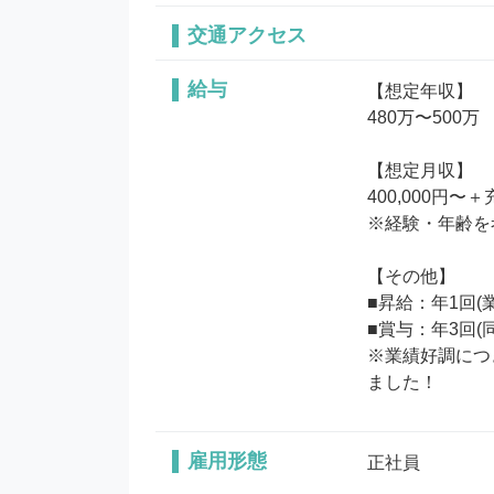
交通アクセス
給与
【想定年収】

480万〜500万

【想定月収】

400,000円〜
※経験・年齢を
【その他】

■昇給：年1回(
■賞与：年3回(同
※業績好調につ
ました！
雇用形態
正社員