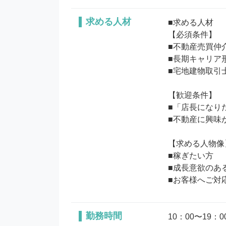
求める人材
■求める人材

【必須条件】

■不動産売買仲
■長期キャリア
■宅地建物取引士
【歓迎条件】

■「店長になり
■不動産に興味
【求める人物像】
■稼ぎたい方

■成長意欲のある
勤務時間
10：00〜19