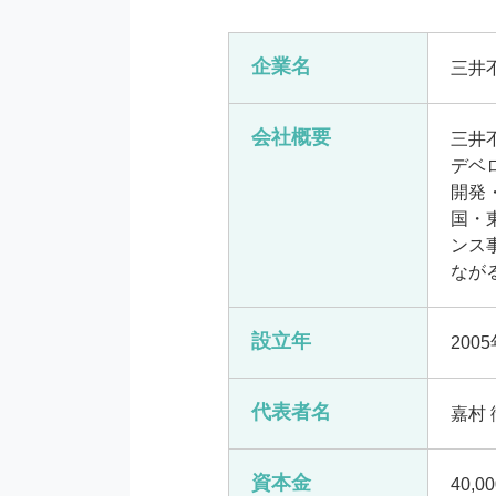
企業名
三井
会社概要
三井
デベ
開発
国・
ンス
なが
設立年
200
代表者名
嘉村 
資本金
40,0