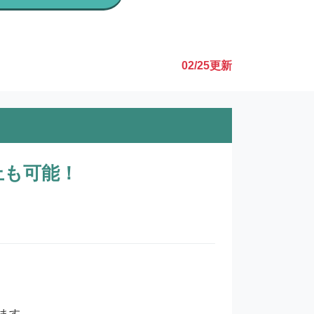
02/25
更新
上も可能！
す。
