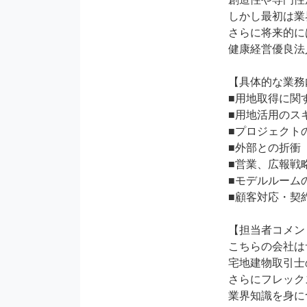
しかし最初は業
さらに将来的に
健康経営優良法
【具体的な業務
■用地取得に関
■用地活用のスキ
■プロジェクトの
■外部との折衝

■営業、広報戦略
■モデルルーム
■顧客対応・契
【担当者コメン
こちらの会社は
宅地建物取引士
さらにフレック
業界知識を身に