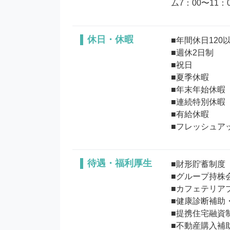
ム7：00〜11：
休日・休暇
■年間休日120以
■週休2日制

■祝日

■夏季休暇

■年末年始休暇

■連続特別休暇

■有給休暇

待遇・福利厚生
■財形貯蓄制度

■グループ持株会
■カフェテリアプ
■健康診断補助
■提携住宅融資制
■不動産購入補助