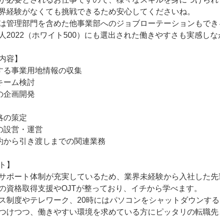
界経験がなくても挑戦できるため安心してくださいね。

は管理部門を含めた他事業部へのジョブローテーションもできる
人2022（ホワイト500）にも選出された働きやすさも実感しな
内容】

する事業用地情報の収集

ーム検討

企画開発

の策定

の設営・運営

約から引き渡しまでの関連業務

ト】

サポート体制が充実しているため、業界未経験から入社した先
の資格取得支援やOJTが整っており、イチから学べます。

ス制度やテレワーク、20時にはパソコンをシャットダウンする
つけつつ、働きやすい環境を求めている方にピッタリの転職先