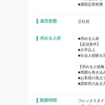
■通勤定期券費
雇用形態
正社員
求める人材
■求める人材

【必須条件】

■大卒以上

■社会人経験を3
【求める人物像】
■周囲を巻き込
■お客様の視点
勤務時間
フレックスタイム