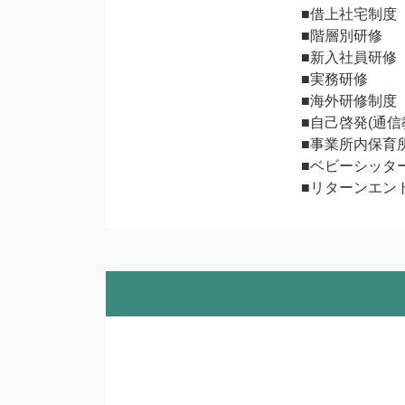
■借上社宅制度

■階層別研修

■新入社員研修

■実務研修

■海外研修制度

■自己啓発(通信
■事業所内保育所
■ベビーシッター
■リターンエン