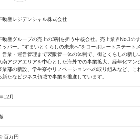
不動産レジデンシャル株式会社
不動産グループの売上の3割を担う中核会社。売上業界No.1の
ロッパー。"すまいとくらしの未来へ"をコーポレートステート
・営業・運営管理まで製販管一体の体制で、街とくらしの新し
東南アジアエリアを中心とした海外での事業拡大、経年化マン
事業部の新設、学生寮やリノベーションへの取り組みなど、こ
る新たなビジネス領域で事業を推進しています。
5年12月
徹
00 百万円