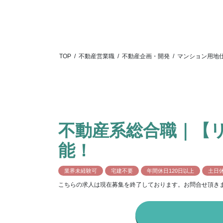
TOP
/
不動産営業職
/
不動産企画・開発
/
マンション用地
不動産系総合職｜【リ
能！
業界未経験可
宅建不要
年間休日120日以上
土日
こちらの求人は現在募集を終了しております。お問合せ頂き