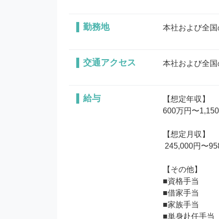
勤務地
本社および全国
交通アクセス
本社および全国
給与
【想定年収】 

600万円〜1,150
【想定月収】

 245,000円〜958,000円 

【その他】 

■資格手当

■借家手当

■家族手当

■単身赴任手当
