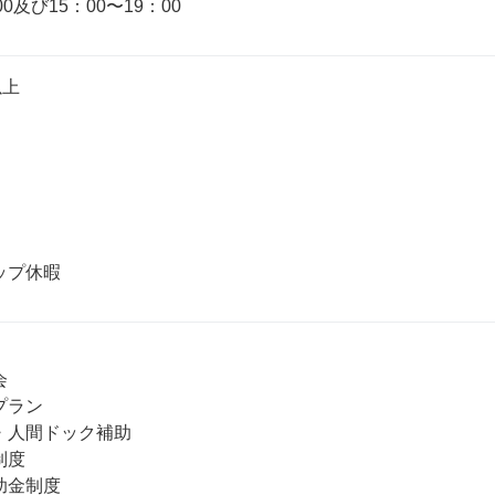
00及び15：00〜19：00
上



ラン

・人間ドック補助

度

金制度
