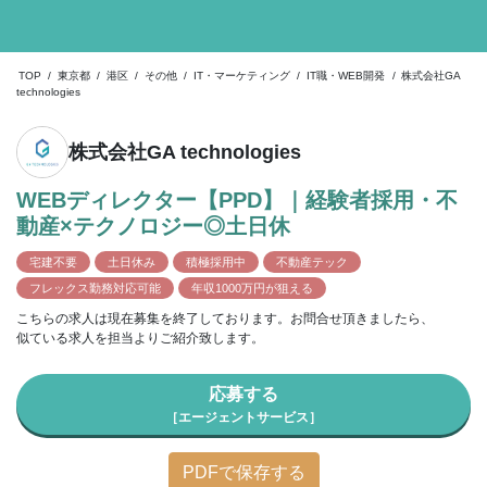
TOP
/
東京都
/
港区
/
その他
/
IT・マーケティング
/
IT職・WEB開発
/
株式会社GA
technologies
株式会社GA technologies
WEBディレクター【PPD】｜経験者採用・不
動産×テクノロジー◎土日休
宅建不要
土日休み
積極採用中
不動産テック
フレックス勤務対応可能
年収1000万円が狙える
こちらの求人は現在募集を終了しております。お問合せ頂きましたら、
似ている求人を担当よりご紹介致します。
応募する
［エージェントサービス］
PDFで保存する