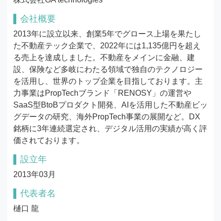
会社概要
2013年に設立以来、創業5年でグロース上場を果たし
た不動産テック企業で、2022年には1,135億円を超え
る売上を達成しました。不動産をメインに金融、建
設、保険など多岐にわたる領域で独自のテクノロジー
を活用し、世界のトップ企業を目指しております。主
力事業はPropTechブランド「RENOSY」の運営や
SaaS型BtoBプロダクト開発、AIを活用した不動産ビッ
グデータの研究、海外PropTech事業の展開など。DX
銘柄に3年連続選定され、デジタル活用の実績が高く評
価されております。
設立年
2013年03月
代表者名
樋口 龍