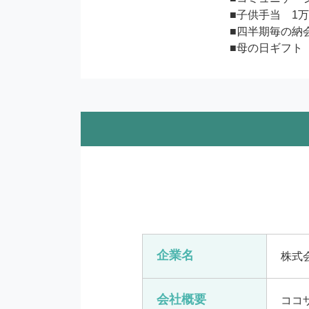
■子供手当　1万
■四半期毎の納会
■母の日ギフト
企業名
株式
会社概要
ココ