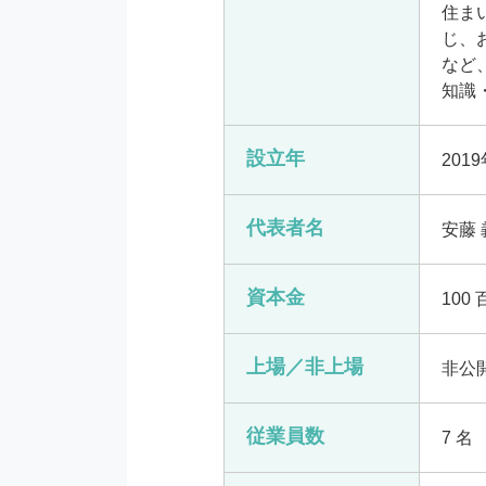
住ま
じ、
など
知識
設立年
201
代表者名
安藤 
資本金
100
上場／非上場
非公
従業員数
7 名