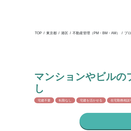
TOP
/
東京都
/
港区
/
不動産管理（PM・BM・AM）
/
プ
マンションやビルの
し
宅建不要
転勤なし
宅建を活かせる
在宅勤務相談