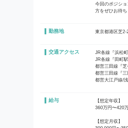
今回のポジショ
方をぜひお待ち
勤務地
東京都港区芝2-2
交通アクセス
JR各線『浜松町
JR各線『田町駅
都営三田線『芝公
都営三田線『三田
都営大江戸線/
給与
【想定年収】

360万円〜420万
【想定月収】
