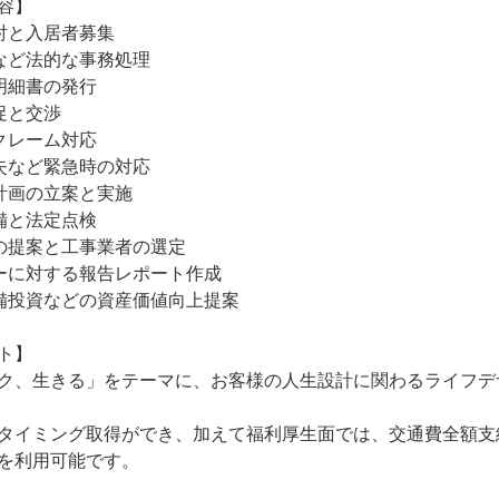
容】

討と入居者募集

など法的な事務処理

明細書の発行

と交渉

クレーム対応

失など緊急時の対応

計画の立案と実施

備と法定点検

の提案と工事業者の選定

ーに対する報告レポート作成

備投資などの資産価値向上提案

ト】

ク、生きる」をテーマに、お客様の人生設計に関わるライフデ
タイミング取得ができ、加えて福利厚生面では、交通費全額支
を利用可能です。
