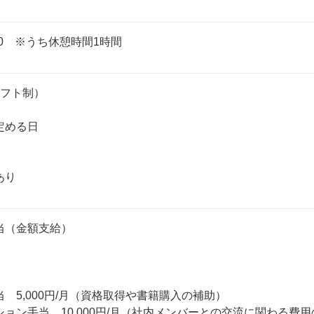
：00　※うち休憩時間1時間
フト制）

める日

（金額支給） 

　5,000円/月（資格取得や書籍購入の補助） 

ョン手当　10,000円/月（社内メンバーとの交流に関わる費用の