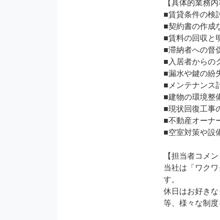
【具体的業務内
■賃貸条件の検
■契約書の作成
■賃料の回収と
■滞納者への督促
■入居者からの
■漏水や鍵の紛
■メンテナンス
■建物の環境整
■現状回復工事
■不動産オーナ
■空室対策や設
【担当者コメン
当社は「ワクワ
す。

休日はお好きな
等、様々な制度