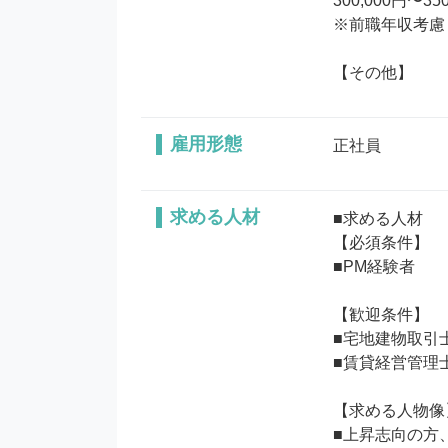
300,000円〜350
※前職年収考慮

【その他】
雇用形態
正社員
求める人材
■求める人材

【必須条件】

■PM経験者

【歓迎条件】

■宅地建物取引士
■賃貸経営管理士
【求める人物像】