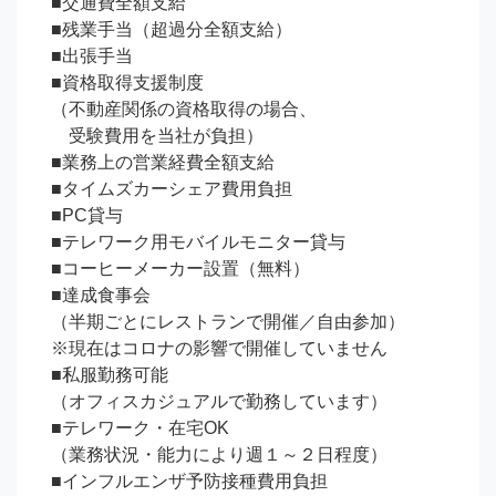
■交通費全額支給

■残業手当（超過分全額支給）

■出張手当

■資格取得支援制度

（不動産関係の資格取得の場合、

　受験費用を当社が負担）

■業務上の営業経費全額支給

■タイムズカーシェア費用負担

■PC貸与

■テレワーク用モバイルモニター貸与

■コーヒーメーカー設置（無料）

■達成食事会

（半期ごとにレストランで開催／自由参加）

※現在はコロナの影響で開催していません

■私服勤務可能

（オフィスカジュアルで勤務しています）

■テレワーク・在宅OK

（業務状況・能力により週１～２日程度）

■インフルエンザ予防接種費用負担