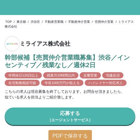
TOP
/
東京都
/
渋谷区
/
不動産営業職
/
不動産仲介営業
/
売買仲介営業
/
ミライアス
株式会社
ミライアス株式会社
幹部候補【売買仲介営業職募集】渋谷／イン
センティブ／残業なし／週休2日
年間休日120日以上
残業月20時間以内
反響営業
宅建必須
在宅勤務相談可能
年収1000万円が狙える
ハイレイヤー対応求人
こちらの求人は現在募集を終了しております。お問合せ頂きましたら、
似ている求人を担当よりご紹介致します。
応募する
［エージェントサービス］
PDFで保存する