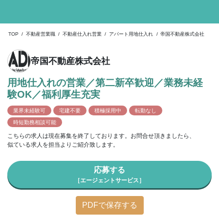
TOP
/
不動産営業職
/
不動産仕入れ営業
/
アパート用地仕入れ
/
帝国不動産株式会社
帝国不動産株式会社
用地仕入れの営業／第二新卒歓迎／業務未経
験OK／福利厚生充実
業界未経験可
宅建不要
積極採用中
転勤なし
時短勤務相談可能
こちらの求人は現在募集を終了しております。お問合せ頂きましたら、
似ている求人を担当よりご紹介致します。
応募する
［エージェントサービス］
PDFで保存する