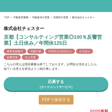
TOP
/
不動産営業職
/
不動産仲介営業
/
売買仲介営業
/
株式会社チェスター
株式会社チェスター
京都【コンサルティング営業◎100％反響営
業】土日休み／年間休125日
業界未経験可
宅建不要
年間休日120日以上
土日休み
反響営業
法人営業
こちらの求人は現在募集を終了しております。お問合せ頂きましたら、
似ている求人を担当よりご紹介致します。
応募する
［エージェントサービス］
PDFで保存する
02/25
更新