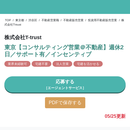
TOP
/
東京都
/
渋谷区
/
不動産営業職
/
不動産販売営業
/
投資用不動産販売営業
/
株
式会社T-trust
株式会社T-trust
東京【コンサルティング営業＠不動産】週休2
日／サポート有／インセンティブ
業界未経験可
宅建不要
法人営業
宅建を活かせる
応募する
［エージェントサービス］
PDFで保存する
05/25
更新