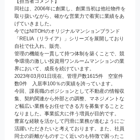
【担当者コメント】

同社は、2006年に創業し、創業当初は他社物件を
取り扱いながら、確かな営業力で着実に業績をあ
げていきました。

今ではNITOHのオリジナルマンションブランド
「RELIA（リライア）」シリーズを展開しており
自社で仕入れ、販売、

管理の機能を一貫して持つ体制を築くことで、競
争環境の激しい投資用ワンルームマンションの業
界において、成長を続けています。

2023年03月01日現在、管理戸数1615件　空室件
数0件　入居率100％の実績を誇っています。

今回、課長職のポジションとして不動産の情報収
集、契約関連から外部との調整、マネジメントな
ど幅広い業務をお任せできる方を募集することと
なりました。事業拡大に伴う増員が目的です。

豊富な経験を活かして円滑に業務が進むようにご
活躍いただきたいと考えております。また、社員
同士の距離がものすごく近いのも特徴で困ったこ