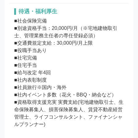
待遇・福利厚生
■社会保険完備

■別途資格手当：20,000円/月（※宅地建物取引
士、管理業務主任者の専任登録必須）

■交通費規定支給：30,000円/月上限

■役職手当あり

■社宅完備

■住宅手当

■給与改定 年4回

■社内表彰制度

■社員旅行※国内・海外

■社内イベント多数（花火・BBQ・納会など）

■資格取得支援充実 実費支給(宅地建物取引士、生
命保険募集人、損害保険募集人、賃貸不動産経営
管理士、ライフコンサルタント、ファイナンシャ
ルプランナー)