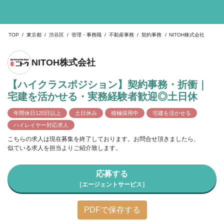
TOP
/
東京都
/
渋谷区
/
管理・事務職
/
不動産事務
/
契約事務
/
NITOH株式会社
NITOH株式会社
【ハイクラスポジション】契約事務・折衝｜
宅建を活かせる・実務経験者歓迎◎土日休
年間休日120日以上
土日休み
積極採用中
宅建を活かせる
ハイレイヤー対応求人
こちらの求人は現在募集を終了しております。お問合せ頂きましたら、
似ている求人を担当よりご紹介致します。
応募する
［エージェントサービス］
PDFで保存する