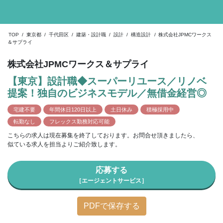
TOP
/
東京都
/
千代田区
/
建築・設計職
/
設計
/
構造設計
/
株式会社JPMCワークス
＆サプライ
株式会社JPMCワークス＆サプライ
【東京】設計職◆スーパーリユース／リノベ
提案！独自のビジネスモデル／無借金経営◎
宅建不要
年間休日120日以上
土日休み
積極採用中
転勤なし
フレックス勤務対応可能
こちらの求人は現在募集を終了しております。お問合せ頂きましたら、
似ている求人を担当よりご紹介致します。
応募する
［エージェントサービス］
PDFで保存する