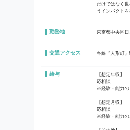
だけではなく世
うインパクトを
勤務地
東京都中央区日本橋小
交通アクセス
各線『人形町』
給与
【想定年収】

応相談

※経験・能力の
【想定月収】

応相談

※経験・能力の