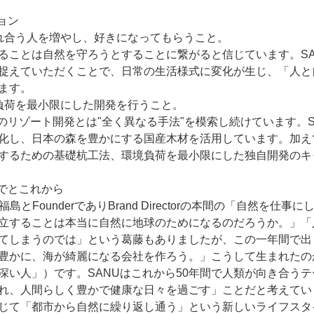
ョン

れ合う人を増やし、好きになってもらうこと。

ることは自然を守ろうとすることに繋がると信じています。SANU
捉えていただくことで、日常の生活様式に変化が生じ、「人と
ます。

負荷を最小限にした開発を行うこと。

のリゾート開発とは"全く異なる手法"を模索し続けています。SAN
化し、日本の森を豊かにする国産木材を活用しています。加え
するための基礎杭工法、環境負荷を最小限にした独自開発のキ
でとこれから

の福島とFounderでありBrand Directorの本間の「自然
立することは本当に自然に地球のためになるのだろうか。」「
てしまうのでは」という葛藤もありましたが、この一年間で出
豊かに、海が綺麗になる会社を作ろう。」こうして生まれたの
深い人」）です。SANUはこれから50年間で人類が向き合う
、人間らしく豊かで健康な日々を過ごす」ことだと考えています。S
じて「都市から自然に繰り返し通う」という新しいライフスタ