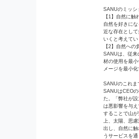
SANUのミッシ
【1】自然に触
自然を好きにな
近な存在として
いくと考えてい
【2】自然への
SANUは、従来
材の使用を最小
メージを最小化
SANUのこれま
SANUはCEO
た。「弊社が設
は悪影響を与え
することで山が
上、太陽、思慮
出し、自然に触れ
うサービスを通