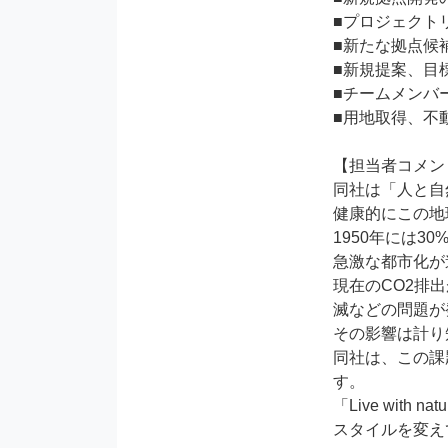
■プロジェクト
■新たな拠点候
■新規提案、目
■チームメンバ
■用地取得、不
【担当者コメン
同社は「⼈と⾃
健康的にこの地
1950年には3
急激な都市化が
現在のCO2排
滅などの問題が
その影響は計り
同社は、この課
す。

「Live wi
スタイルを変え