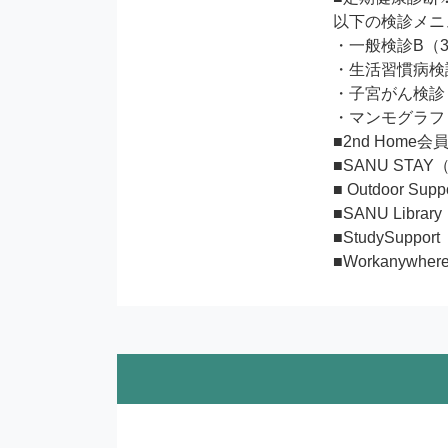
以下の検診メニ
・一般検診B（3
・生活習慣病検診
・子宮がん検診
・マンモグラフ
■2nd Home
■SANU STA
■ Outdoor 
■SANU Libr
■StudySupp
■Workanyw