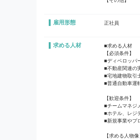
【その他】
雇用形態
正社員
求める人材
■求める人材

【必須条件】

■ディベロッパ
■不動産関連の
■宅地建物取引
■普通自動車運転
【歓迎条件】

■チームマネジ
■ホテル、レジ
■新規事業やプ
【求める人物像】