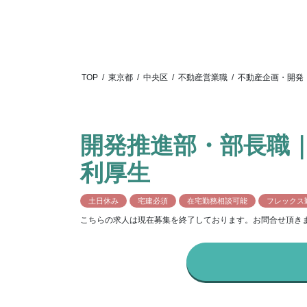
TOP
/
東京都
/
中央区
/
不動産営業職
/
不動産企画・開発
開発推進部・部長職
利厚生
土日休み
宅建必須
在宅勤務相談可能
フレックス
こちらの求人は現在募集を終了しております。お問合せ頂き