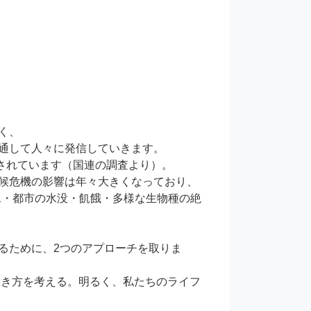
、

通して人々に発信していきます。

測されています（国連の調査より）。

候危機の影響は年々⼤きくなっており、

洪⽔・都市の⽔没・飢餓・多様な⽣物種の絶
るために、2つのアプローチを取りま
未来の⽣き⽅を考える。明るく、私たちのライフ