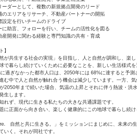
リーダーとして、複数の新規拠点開発のリード

補のエリアをリサーチ、不動産パートナーの開拓

標設定を行いチームのドライブ

ーに助言、フォローを行い、チームの活性化を図る

動産開発に関わる経験と専門知識の共有・育成

ト】

然が共⽣する社会の実現」を⽬指し、人と自然が調和し、楽しく
球で暮らし続けていくために必要なことを、新しい生活様式を
0%に過ぎなかった都市⼈⼝は、2050年には 68%に達すると予
進む中で人と⾃然が触れ合う機会は減少しています。⼀⽅、気
出が2050年まで続いた場合、気温の上昇とそれに伴う熱波・
発生します。

知れず、現代に⽣きる私たちの⼤きな共通課題です。

題に正面から向き合い、楽しく健康的にこの地球で暮らし続け
th nature.　自然と共に生きる。」をミッションにまじめに、
ていく。それが同社です。
