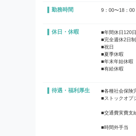
勤務時間
9：00〜18：0
休日・休暇
■年間休日120日
■完全週休2日制
■祝日

■夏季休暇

■年末年始休暇

待遇・福利厚生
■各種社会保険完
■ストックオプシ
■交通費実費支給
■時間外手当
