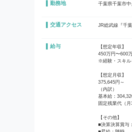
勤務地
千葉県千葉市中央
交通アクセス
JR総武線『千
給与
【想定年収】

450万円〜600万
※経験・スキル
【想定月収】

375,645円～

（内訳）

基本給：304,32
固定残業代（月30
【その他】

■決算決算賞与
■昇給：随時