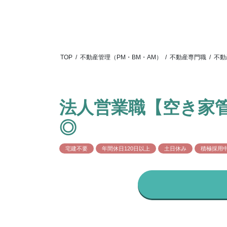
TOP
/
不動産管理（PM・BM・AM）
/
不動産専門職
/
不動
法人営業職【空き家
◎
宅建不要
年間休日120日以上
土日休み
積極採用