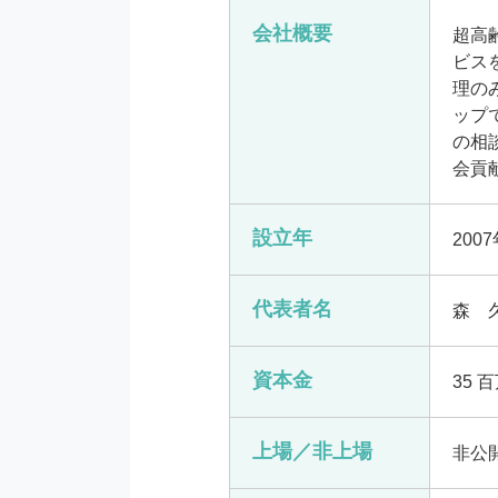
会社概要
超高
ビス
理の
ップ
の相
会貢
設立年
200
代表者名
森　
資本金
35 
上場／非上場
非公