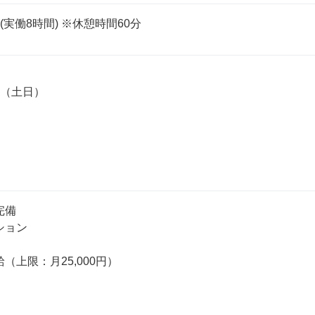
0 (実働8時間) ※休憩時間60分


（土日）

備

ョン

（上限：月25,000円）
