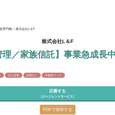
産専門職
/
株式会社L＆F
株式会社L＆F
管理／家族信託】事業急成長
中
法人営業
転勤なし
不動産テック
応募する
［エージェントサービス］
PDFで保存する