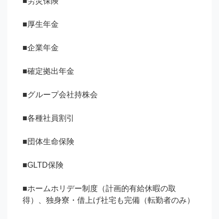
■労災保険

■厚生年金

■企業年金

■確定拠出年金

■グループ会社持株会

■各種社員割引

■団体生命保険

■GLTD保険

■ホームホリデー制度（計画的有給休暇の取
得）、独身寮・借上げ社宅も完備（転勤者のみ）