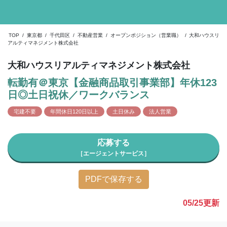
TOP
/
東京都
/
千代田区
/
不動産営業
/
オープンポジション（営業職）
/
大和ハウスリ
アルティマネジメント株式会社
大和ハウスリアルティマネジメント株式会社
転勤有＠東京【金融商品取引事業部】年休123
日◎土日祝休／ワークバランス
宅建不要
年間休日120日以上
土日休み
法人営業
応募する
［エージェントサービス］
PDFで保存する
05/25
更新