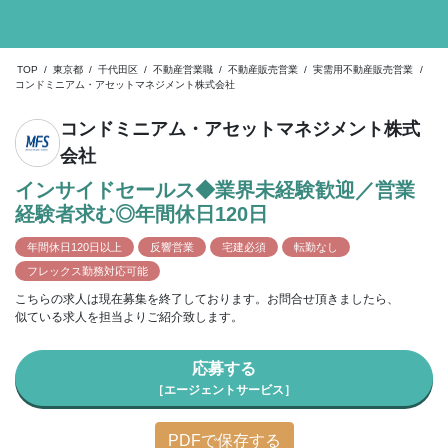
TOP
/
東京都
/
千代田区
/
不動産営業職
/
不動産販売営業
/
実需用不動産販売営業
/
コンドミニアム・アセットマネジメント株式会社
コンドミニアム・アセットマネジメント株式
会社
インサイドセールス◆業界未経験歓迎／営業
経験者求む◎年間休日120日
年間休日120日以上
反響営業
宅建必須
転勤なし
フレックス勤務対応可能
こちらの求人は現在募集を終了しております。お問合せ頂きましたら、
似ている求人を担当よりご紹介致します。
応募する
［エージェントサービス］
PDFで保存する