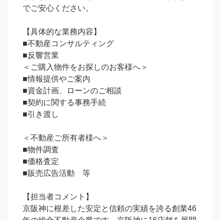
でご安心ください。

【具体的な業務内容】

■不動産コンサルティング

■反響営業

＜ご購入物件をお探しのお客様へ＞

■情報提供やご案内

■資金計画、ローンのご相談

■契約に関する事務手続

■引き渡し

＜不動産ご所有者様へ＞

■物件調査

■価格査定

■販売広告活動　等

【担当者コメント】

京阪神に根差した安定と信頼の実績を誇る創業46