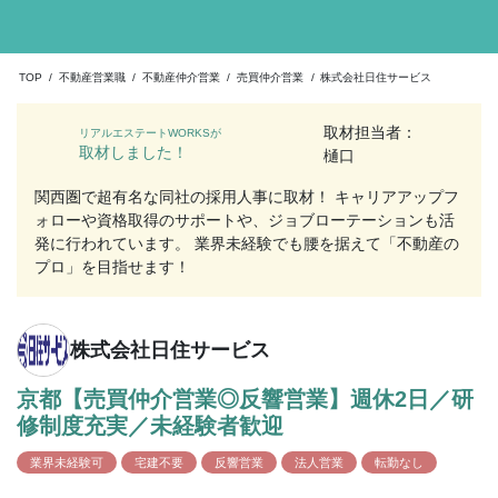
TOP
/
不動産営業職
/
不動産仲介営業
/
売買仲介営業
/
株式会社日住サービス
取材担当者：
リアルエステートWORKSが
取材しました！
樋口
関西圏で超有名な同社の採用人事に取材！ キャリアアップフ
ォローや資格取得のサポートや、ジョブローテーションも活
発に行われています。 業界未経験でも腰を据えて「不動産の
プロ」を目指せます！
株式会社日住サービス
京都【売買仲介営業◎反響営業】週休2日／研
修制度充実／未経験者歓迎
業界未経験可
宅建不要
反響営業
法人営業
転勤なし