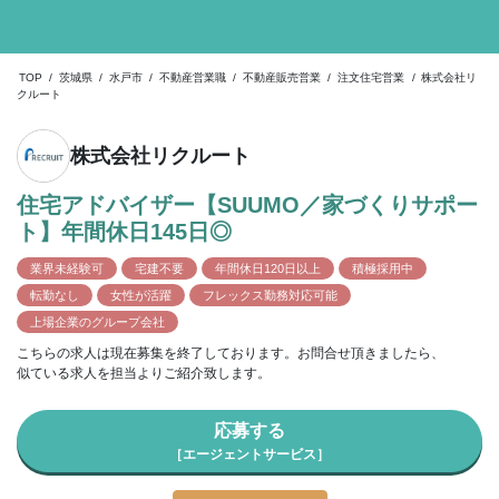
TOP
/
茨城県
/
水戸市
/
不動産営業職
/
不動産販売営業
/
注文住宅営業
/
株式会社リ
クルート
株式会社リクルート
住宅アドバイザー【SUUMO／家づくりサポー
ト】年間休日145日◎
業界未経験可
宅建不要
年間休日120日以上
積極採用中
転勤なし
女性が活躍
フレックス勤務対応可能
上場企業のグループ会社
こちらの求人は現在募集を終了しております。お問合せ頂きましたら、
似ている求人を担当よりご紹介致します。
応募する
［エージェントサービス］