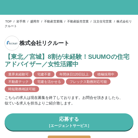
TOP
/
岩手県
/
盛岡市
/
不動産営業職
/
不動産販売営業
/
注文住宅営業
/
株式会社リ
クルート
株式会社リクルート
【東北／宮城】8割が未経験！SUUMOの住宅
アドバイザー／女性活躍中
業界未経験可
宅建不要
年間休日120日以上
積極採用中
不動産テック
宅建を活かせる
フレックス勤務対応可能
時短勤務相談可能
こちらの求人は現在募集を終了しております。お問合せ頂きましたら、
似ている求人を担当よりご紹介致します。
応募する
［エージェントサービス］