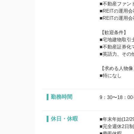
■不動産ファン
■REITの運用
■REITの運用
【歓迎条件】

■宅地建物取引士
■不動産証券化マ
■英語力、その
【求める人物像】
勤務時間
9：30〜18：0
休日・休暇
■年末年始(12/29〜
■完全週休2日制

■慶弔休暇
