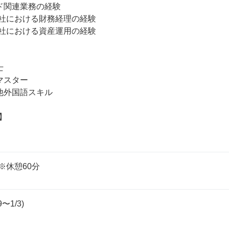
ド関連業務の経験

会社における財務経理の経験

会社における資産運用の経験

　

スター

他外国語スキル



0※休憩60分
1/3)
