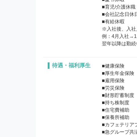
■育児/介護休職

■会社記念日休日(
■有給休暇        

※入社後、入社
例：4月入社→1
待遇・福利厚生
■健康保険　

■厚生年金保険　
■雇用保険　

■労災保険　 

■財形貯蓄制度

■持ち株制度

■住宅費補助

■保養所補助

■カフェテリアプ
■急グループ共済