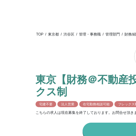
TOP
/
東京都
/
渋谷区
/
管理・事務職
/
管理部門
/
財務/
東京【財務＠不動産
クス制
宅建不要
法人営業
在宅勤務相談可能
フレックス
こちらの求人は現在募集を終了しております。お問合せ頂き