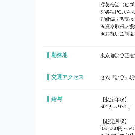
◎英会話（ビズ
◎各種PCスキ
◎継続学習支援
★資格取得支援
★お祝い金制度
勤務地
東京都渋谷区道玄
交通アクセス
各線『渋谷』駅
給与
【想定年収】

600万～930万

【想定月収】

320,000円～540