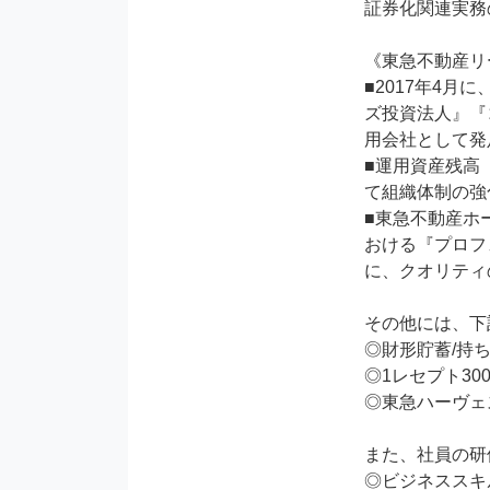
証券化関連実務
《東急不動産リ
■2017年4
ズ投資法人』『
用会社として発
■運用資産残高
て組織体制の強
■東急不動産ホ
おける『プロフェ
に、クオリティ
その他には、下
◎財形貯蓄/持
◎1レセプト3
◎東急ハーヴェ
また、社員の研修・
◎ビジネススキ