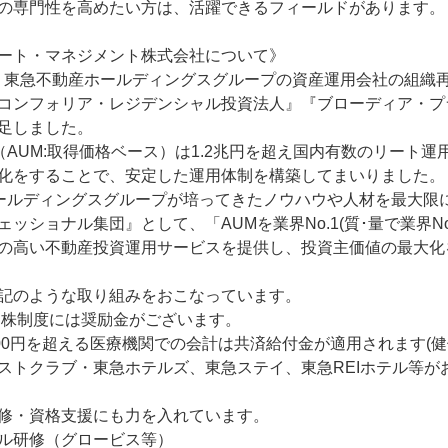
の専門性を高めたい方は、活躍できるフィールドがあります。

ート・マネジメント株式会社について》

月に、東急不動産ホールディングスグループの資産運用会社の組
コンフォリア・レジデンシャル投資法人』『ブローディア・プ
足しました。

（AUM:取得価格ベース）は1.2兆円を超え国内有数のリート
化をすることで、安定した運用体制を構築してまいりました。

ールディングスグループが培ってきたノウハウや人材を最大限
ッショナル集団』として、「AUMを業界No.1(質･量で業界No
の高い不動産投資運用サービスを提供し、投資主価値の最大化
記のような取り組みをおこなっています。

ち株制度には奨励金がございます。

000円を超える医療機関での会計は共済給付金が適用されます(健保
ストクラブ・東急ホテルズ、東急ステイ、東急REIホテル等がお
資格支援にも力を入れています。        

ル研修（グロービス等）
