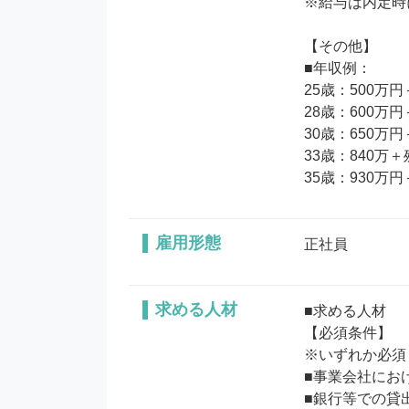
※給与は内定時
【その他】

■年収例：

25歳：500万円
28歳：600万円
30歳：650万円
33歳：840万＋残
35歳：930万
雇用形態
正社員
求める人材
■求める人材

【必須条件】

※いずれか必須

■事業会社にお
■銀行等での貸