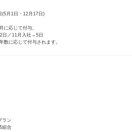
5月1日・12月17日)

月に応じて付与。

2日／11月入社→5日



ラン

組合
