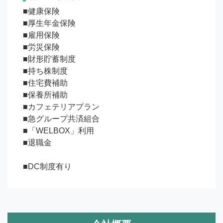
■健康保険　

■厚生年金保険　

■雇用保険　

■労災保険　 

■財形貯蓄制度

■持ち株制度

■住宅費補助

■保養所補助

■カフェテリアプラン

■急グループ共済組合

■「WELBOX」利用

■退職金	

■DC制度有り