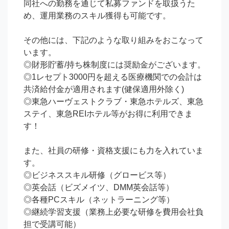
同社への勤務を通じて私募ファンドを取扱うた
め、運用業務のスキル獲得も可能です。

その他には、下記のような取り組みをおこなって
います。

◎財形貯蓄/持ち株制度には奨励金がございます。

◎1レセプト3000円を超える医療機関での会計は
共済給付金が適用されます(健保適用外除く)

◎東急ハーヴェストクラブ・東急ホテルズ、東急
ステイ、東急REIホテル等がお得に利用できま
す！

また、社員の研修・資格支援にも力を入れていま
す。        

◎ビジネススキル研修（グロービス等）

◎英会話（ビズメイツ、DMM英会話等）

◎各種PCスキル（ネットラーニング等）

◎継続学習支援（業務上必要な研修を費用会社負
担で受講可能）
