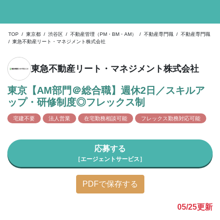
TOP
/
東京都
/
渋谷区
/
不動産管理（PM・BM・AM）
/
不動産専門職
/
不動産専門職
/
東急不動産リート・マネジメント株式会社
東急不動産リート・マネジメント株式会社
東京【AM部門＠総合職】週休2日／スキルア
ップ・研修制度◎フレックス制
宅建不要
法人営業
在宅勤務相談可能
フレックス勤務対応可能
応募する
［エージェントサービス］
PDFで保存する
05/25
更新