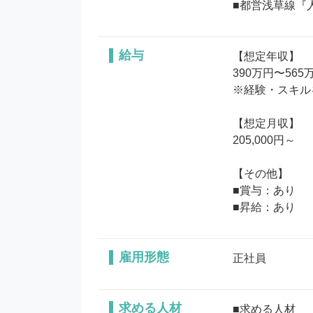
■都営浅草線『
給与
【想定年収】

390万円〜565万
※経験・スキル
【想定月収】

205,000円～

【その他】

■賞与：あり

■昇給：あり
雇用形態
正社員
求める人材
■求める人材
