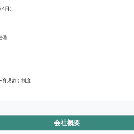
4日）

備

ー育児割引制度

会社概要