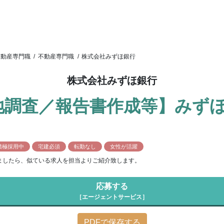
不動産専門職
/
不動産専門職
/
株式会社みずほ銀行
株式会社みずほ銀行
地調査／報告書作成等】みずほ
積極採用中
宅建必須
転勤なし
女性が活躍
ましたら、似ている求人を担当よりご紹介致します。
応募する
［エージェントサービス］
PDFで保存する