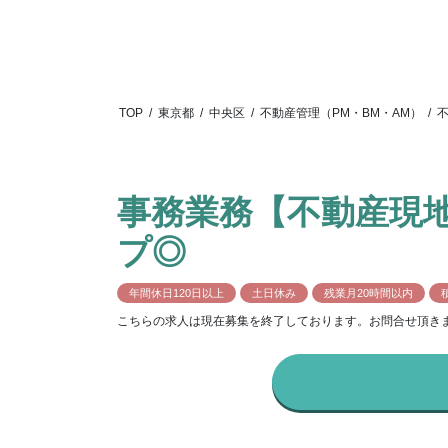
TOP
/
東京都
/
中央区
/
不動産管理（PM・BM・AM）
/
事務業務【不動産現
プ◎
年間休日120日以上
土日休み
残業月20時間以内
こちらの求人は現在募集を終了しております。お問合せ頂き