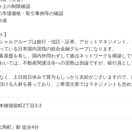
令上の制限確認

の市場価格・取引事例等の確認

成

ト】

シャルグループは銀行・信託・証券、アセットマネジメント、
っている日本国内屈指の総合金融グループになります。

客基盤を有し、国内外問わずして拠点ネットワークを構築してい
おいては、不動産関連法令への習熟は勿論ですが、銀行員とし


なく、土日祝日休みで賞与もしっかり支給がございますので、
頂ける人材を募っており、ご希望次第ではマネジメントも含め
橋堀留町2丁目3-3
馬町』駅 徒歩4分
