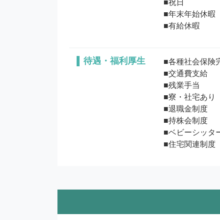
■祝日

■年末年始休暇（
待遇・福利厚生
■各種社会保険完
■交通費支給

■残業手当

■寮・社宅あり

■退職金制度

■持株会制度

■ベビーシッタ
■住宅関連制度