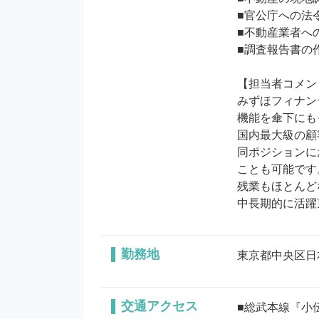
■官公庁への法
■不動産業者へ
■調査報告書の作
【担当者コメン
みずほフィナン
機能を傘下にも
国内最大級の顧
同ポジションに
ことも可能です。
残業もほとんど
中長期的に活躍
勤務地
東京都中央区日本
交通アクセス
■総武本線『小伝