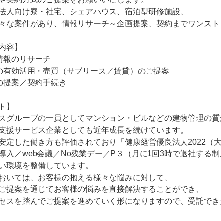
法人向け寮・社宅、シェアハウス、宿泊型研修施設、

々な案件があり、情報リサーチ～企画提案、契約までワンスト
内容】

情報のリサーチ

の有効活用・売買（サブリース／賃貸）のご提案

の提案／契約手続き

ト】

スグループの一員としてマンション・ビルなどの建物管理の質
支援サービス企業としても近年成長を続けています。

安定した働き方も評価されており「健康経営優良法人2022（大
導入／web会議／No残業デー／P３（月に1回3時で退社する制
い環境を整備しています。

おいては、お客様の抱える様々な悩みに対して、

ご提案を通じてお客様の悩みを直接解決することができ、

セスを踏んでご提案を進めていく形になりますので、受託でき