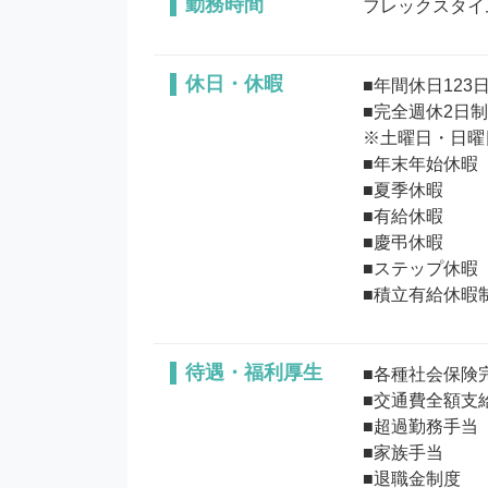
勤務時間
フレックスタイム
休日・休暇
■年間休日123日
■完全週休2日制

※土曜日・日曜
■年末年始休暇

■夏季休暇

■有給休暇

■慶弔休暇

■ステップ休暇

待遇・福利厚生
■各種社会保険完
■交通費全額支給
■超過勤務手当

■家族手当

■退職金制度
