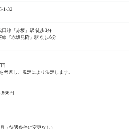
1-33
田線『赤坂』駅 徒歩3分

座線『赤坂見附』駅 徒歩6分
円

を考慮し、規定により決定します。

,666円

ヶ月（待遇条件に変更なし）