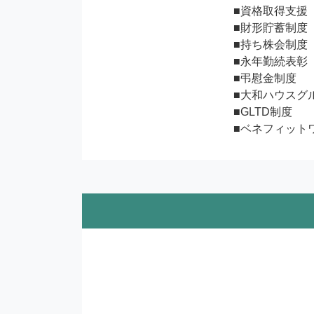
■資格取得支援

■財形貯蓄制度

■持ち株会制度

■永年勤続表彰

■弔慰金制度

■大和ハウスグ
■GLTD制度

■ベネフィット