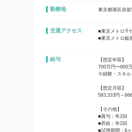
勤務地
東京都港区赤坂5-
交通アクセス
■東京メトロ千代
■東京メトロ銀
給与
【想定年収】

700万円〜800万
※経験・スキル
【想定月収】

583,333円～666
【その他】

■賞与：年2回

■昇給：年2回

■試用期間：6