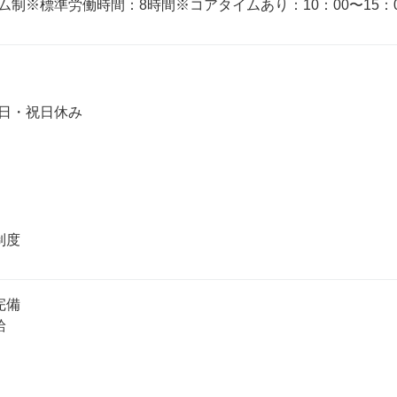
制※標準労働時間：8時間※コアタイムあり：10：00〜15：00


日・祝日休み

備


