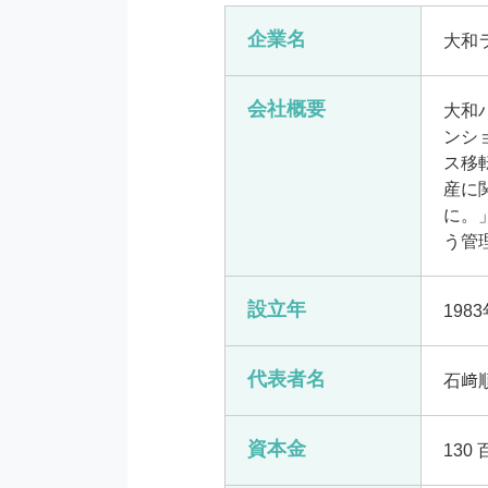
企業名
大和
会社概要
大和
ンシ
ス移
産に
に。
う管
設立年
198
代表者名
石﨑
資本金
130