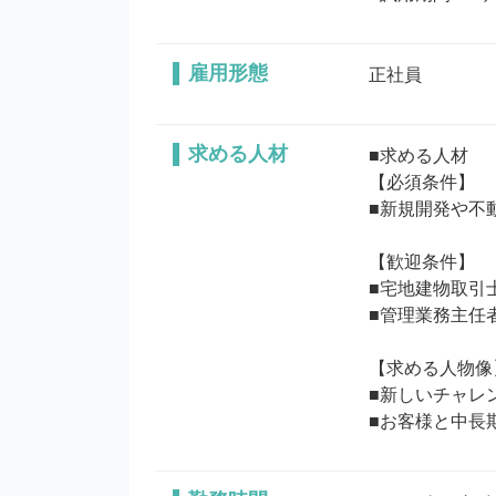
雇用形態
正社員
求める人材
■求める人材

【必須条件】

■新規開発や不
【歓迎条件】

■宅地建物取引
■管理業務主任
【求める人物像】
■新しいチャレ