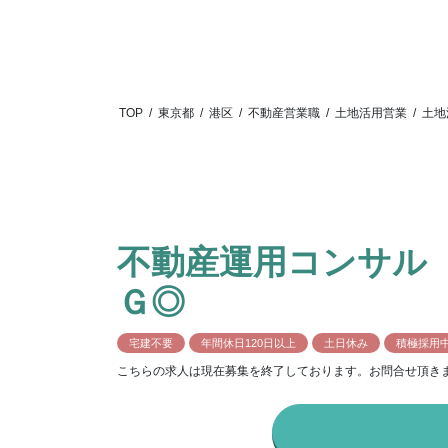
TOP
/
東京都
/
港区
/
不動産営業職
/
土地活用営業
/
土地
不動産運用コンサル
Ｇ◎
宅建不要
年間休日120日以上
土日休み
積極採用
こちらの求人は現在募集を終了しております。お問合せ頂き