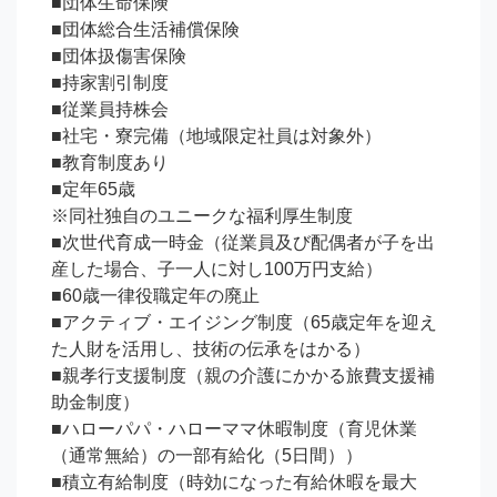
■団体生命保険

■団体総合生活補償保険

■団体扱傷害保険

■持家割引制度

■従業員持株会

■社宅・寮完備（地域限定社員は対象外）

■教育制度あり

■定年65歳

※同社独自のユニークな福利厚生制度

■次世代育成一時金（従業員及び配偶者が子を出
産した場合、子一人に対し100万円支給）

■60歳一律役職定年の廃止

■アクティブ・エイジング制度（65歳定年を迎え
た人財を活用し、技術の伝承をはかる）

■親孝行支援制度（親の介護にかかる旅費支援補
助金制度）

■ハローパパ・ハローママ休暇制度（育児休業
（通常無給）の一部有給化（5日間））

■積立有給制度（時効になった有給休暇を最大