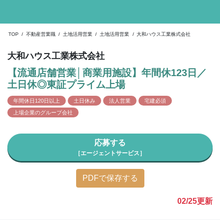
TOP
/
不動産営業職
/
土地活用営業
/
土地活用営業
/
大和ハウス工業株式会社
大和ハウス工業株式会社
【流通店舗営業│商業用施設】年間休123日／
土日休◎東証プライム上場
年間休日120日以上
土日休み
法人営業
宅建必須
上場企業のグループ会社
応募する
［エージェントサービス］
PDFで保存する
02/25
更新