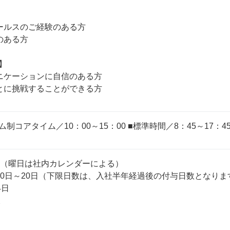
ールスのご経験のある方

ある方



ニケーションに自信のある方

制コアタイム／10：00～15：00 ■標準時間／8：45～17：4
制（曜日は社内カレンダーによる）

10日～20日（下限日数は、入社半年経過後の付与日数となります
日


