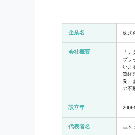
企業名
株式会
会社概要
「テ
プラ
いま
貸経
発、
の不
設立年
200
代表者名
古木 