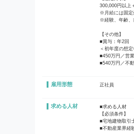
300,000円以
※月給には固定残
※経験、年齢、
【その他】

■賞与：年2回

＜初年度の想定
■450万円／営
■540万円／
雇用形態
正社員
求める人材
■求める人材

【必須条件】

■宅地建物取引
■不動産業界経験