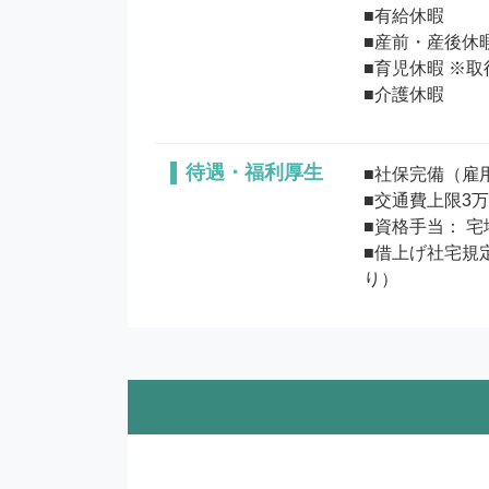
■有給休暇

■産前・産後休暇
■育児休暇 ※取
待遇・福利厚生
■社保完備（雇
■交通費上限3万
■資格手当： 宅
■借上げ社宅規
り）