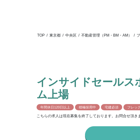
TOP
/
東京都
/
中央区
/
不動産管理（PM・BM・AM）
/
インサイドセールス
ム上場
年間休日120日以上
積極採用中
宅建必須
フレッ
こちらの求人は現在募集を終了しております。お問合せ頂き