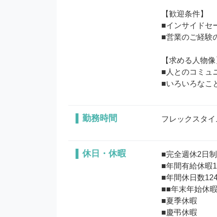
【歓迎条件】

■インサイドセ
■営業のご経験の
【求める人物像】
■人とのコミュ
勤務時間
フレックスタイム
休日・休暇
■完全週休2日
■年間有給休暇
■年間休日数124
■■年末年始休暇
■夏季休暇

■慶弔休暇
