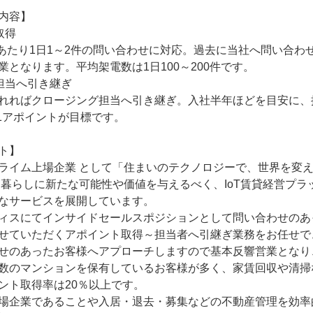
内容】

得

人あたり1日1～2件の問い合わせに対応。過去に当社へ問い合
となります。平均架電数は1日100～200件です。 

当へ引き継ぎ 

れればクロージング担当へ引き継ぎ。入社半年ほどを目安に、
1アポイントが目標です。

ト】

ライム上場企業 として「住まいのテクノロジーで、世界を変
暮らしに新たな可能性や価値を与えるべく、IoT賃貸経営プラットフォ
なサービスを展開しています。 

ィスにてインサイドセールスポジションとして問い合わせのあ
せていただくアポイント取得～担当者へ引継ぎ業務をお任せで
せのあったお客様へアプローチしますので基本反響営業となり、平
数のマンションを保有しているお客様が多く、家賃回収や清掃
ント取得率は20％以上です。

場企業であることや入居・退去・募集などの不動産管理を効率