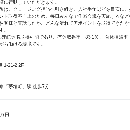
標に行動していただきます。

後は、クロージング担当へ引き継ぎ、入社半年ほどを目安に、
ント取得率向上のため、毎日みんなで作戦会議を実施するなど毎
お客様と電話したか、どんな流れでアポイントを取得できたか
す。

の連続休暇取得可能であり、有休取得率：83.1％ 、育休復帰率
がら働ける環境です。
-21-2 2F
線『茅場町』駅 徒歩7分
0万円
