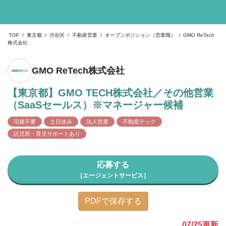
TOP
/
東京都
/
渋谷区
/
不動産営業
/
オープンポジション（営業職）
/
GMO ReTech
株式会社
GMO ReTech株式会社
【東京都】GMO TECH株式会社／その他営業
（SaaSセールス）※マネージャー候補
宅建不要
土日休み
法人営業
不動産テック
託児所・育児サポートあり
応募する
［エージェントサービス］
PDFで保存する
07/25
更新