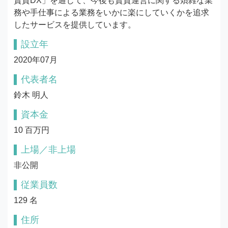
賃貸DX」を通じて、今後も賃貸運営に関する煩雑な業
務や手仕事による業務をいかに楽にしていくかを追求
したサービスを提供しています。
設立年
2020年07月
代表者名
鈴木 明人
資本金
10 百万円
上場／非上場
非公開
従業員数
129 名
住所