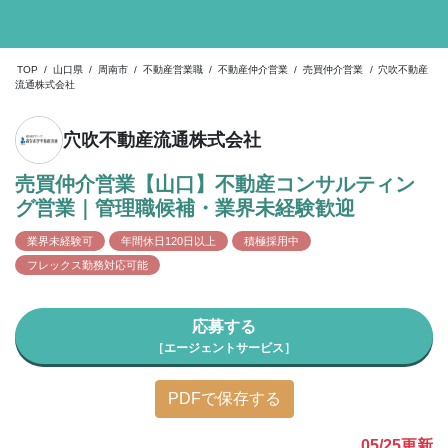
TOP
/
山口県
/
周南市
/
不動産営業職
/
不動産仲介営業
/
売買仲介営業
/
穴吹不動産
流通株式会社
穴吹不動産流通株式会社
売買仲介営業【山口】不動産コンサルティン
グ営業｜管理職候補・業界未経験歓迎
業界未経験可
年間休日120日以上
積極採用中
フレックス勤務対応可能
応募する
［エージェントサービス］
PDFで保存する
05/25
更新