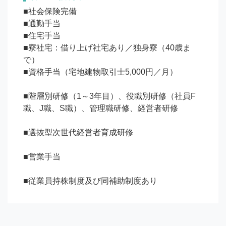
■社会保険完備

■通勤手当

■住宅手当

■寮社宅：借り上げ社宅あり／独身寮（40歳ま
で）

■資格手当（宅地建物取引士5,000円／月）

■階層別研修（1～3年目）、役職別研修（社員F
職、J職、S職）、管理職研修、経営者研修

■選抜型次世代経営者育成研修

■営業手当

■従業員持株制度及び同補助制度あり