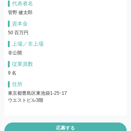
代表者名
管野 健太郎
資本金
50 百万円
上場／非上場
非公開
従業員数
9 名
住所
東京都豊島区東池袋1-25ｰ17

ウエストビル3階
応募する