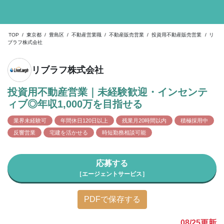
TOP
/
東京都
/
豊島区
/
不動産営業職
/
不動産販売営業
/
投資用不動産販売営業
/
リ
ブラフ株式会社
リブラフ株式会社
投資用不動産営業｜未経験歓迎・インセンテ
ィブ◎年収1,000万を目指せる
業界未経験可
年間休日120日以上
残業月20時間以内
積極採用中
反響営業
宅建を活かせる
時短勤務相談可能
応募する
［エージェントサービス］
PDFで保存する
08/25
更新