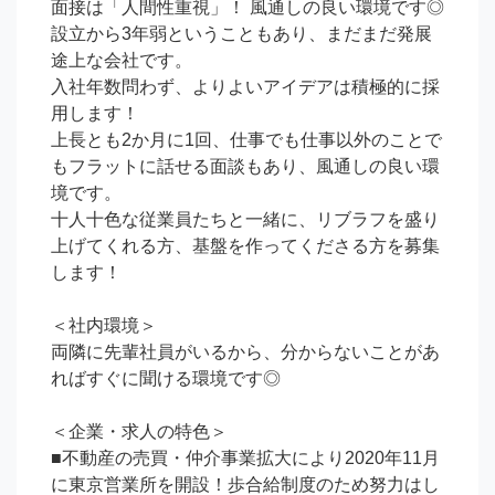
面接は「人間性重視」！ 風通しの良い環境です◎

設立から3年弱ということもあり、まだまだ発展
途上な会社です。

入社年数問わず、よりよいアイデアは積極的に採
用します！

上長とも2か月に1回、仕事でも仕事以外のことで
もフラットに話せる面談もあり、風通しの良い環
境です。

十人十色な従業員たちと一緒に、リブラフを盛り
上げてくれる方、基盤を作ってくださる方を募集
します！

＜社内環境＞

両隣に先輩社員がいるから、分からないことがあ
ればすぐに聞ける環境です◎

＜企業・求人の特色＞

■不動産の売買・仲介事業拡大により2020年11月
に東京営業所を開設！歩合給制度のため努力はし