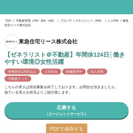
TOP
/
不動産管理（PM・BM・AM）
/
プロパティマネジメント（PM）
/
レジPM
/
東急
住宅リース株式会社
東急住宅リース株式会社
【ゼネラリスト＠不動産】年間休124日│働き
やすい環境◎女性活躍
年間休日120日以上
土日休み
積極採用中
法人営業
不動産テック
こちらの求人は現在募集を終了しております。お問合せ頂きましたら、
似ている求人を担当よりご紹介致します。
応募する
［エージェントサービス］
PDFで保存する