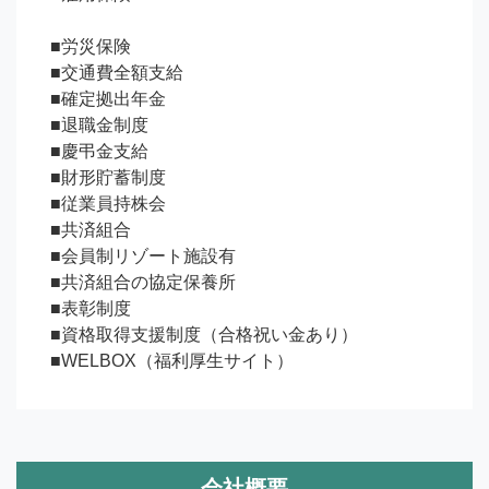
■労災保険

■交通費全額支給

■確定拠出年金

■退職金制度

■慶弔金支給

■財形貯蓄制度

■従業員持株会

■共済組合

■会員制リゾート施設有

■共済組合の協定保養所

■表彰制度

■資格取得支援制度（合格祝い金あり）

■WELBOX（福利厚生サイト）
会社概要