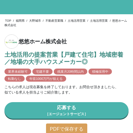
TOP
/
福岡県
/
大野城市
/
不動産営業職
/
土地活用営業
/
土地活用営業
/
悠悠ホーム
株式会社
悠悠ホーム株式会社
土地活用の提案営業【戸建て住宅】地域密着
／地場の大手ハウスメーカー◎
業界未経験可
宅建不要
残業月20時間以内
積極採用中
転勤なし
年収1000万円が狙える
こちらの求人は現在募集を終了しております。お問合せ頂きましたら、
似ている求人を担当よりご紹介致します。
応募する
［エージェントサービス］
PDFで保存する