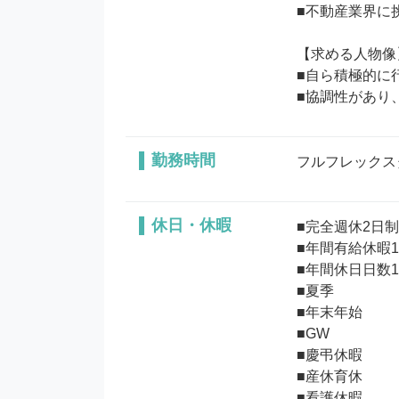
■不動産業界に
【求める人物像】
■自ら積極的に
勤務時間
フルフレックスタ
休日・休暇
■完全週休2日制
■年間有給休暇
■年間休日日数12
■夏季

■年末年始

■GW

■慶弔休暇

■産休育休

■看護休暇
