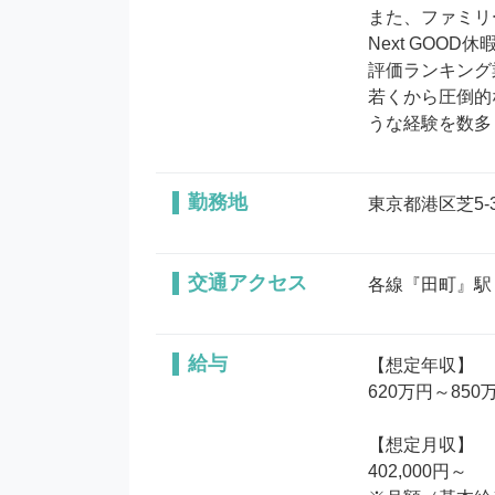
また、ファミリ
Next GOO
評価ランキング
若くから圧倒的
うな経験を数多
勤務地
東京都港区芝5-3
交通アクセス
各線『田町』駅
給与
【想定年収】

620万円～850万
【想定月収】

402,000円～
