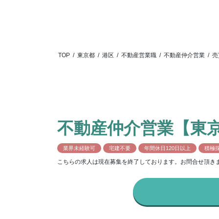
TOP
/
東京都
/
港区
/
不動産営業職
/
不動産仲介営業
/
売
不動産仲介営業【東
業界未経験可
宅建不要
年間休日120日以上
積極
こちらの求人は現在募集を終了しております。お問合せ頂き