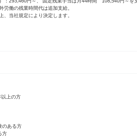
：293,460円～、 固定残業手当は月44時間　108,540円～を
外労働の残業時間代は追加支給。

上、当社規定により決定します。

年以上の方

のある方

方
