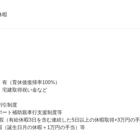
  

有（育休後復帰率100%）

、宅建取得祝い金など

引制度

ポート補助親孝行支援制度等

OD休暇（有給休暇3日を含む連続した5日以上の休暇取得+3万円の手
暇（誕生日月の休暇＋1万円の手当）等