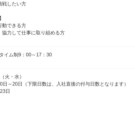
挑戦したい方



行動できる方

イム制9：00～17：30
（火・水）

10日～20日（下限日数は、入社直後の付与日数となります）

3日
