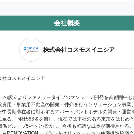
会社概要
株式会社コスモスイニシア
会社コスモスイニシア
69年の設立よりファミリータイプのマンション開発を首都圏中
投資⽤・事業⽤不動産の開発・仲介を⾏うソリューション事業
た中⻑期滞在者に対応するアパートメントホテルの開発・運営
に至る。同社583名を擁し、現在では本社のある東京をはじめ
関係グループ5社へと拡大し、今後も堅調な成長が期待される
「＆RENOVATION」ブランドはリノベーション住宅推進協議