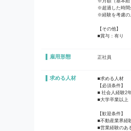
※月額（基本給）
※超過した時間
※経験を考慮の
【その他】

■賞与：有り
雇用形態
正社員
求める人材
■求める人材

【必須条件】

■ 社会人経験2
■大学卒業以上

【歓迎条件】

■不動産業界経験
■営業経験のある