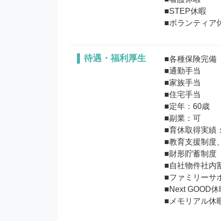
■STEP休暇

待遇・福利厚生
■各種保険完備      
■通勤手当

■家族手当

■住宅手当

■定年：60歳

■副業：可

■育休取得実績：
■教育支援制度
■財形貯蓄制度

■自社物件社内割
■ファミリーサ
■Next GO
■メモリアル休