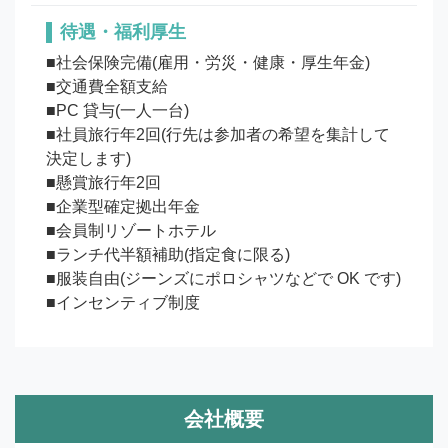
待遇・福利厚生
■社会保険完備(雇用・労災・健康・厚生年金)

■交通費全額支給

■PC 貸与(一人一台)

■社員旅行年2回(行先は参加者の希望を集計して
決定します)

■懸賞旅行年2回

■企業型確定拠出年金

■会員制リゾートホテル

■ランチ代半額補助(指定食に限る)

■服装自由(ジーンズにポロシャツなどで OK です)

■インセンティブ制度
会社概要