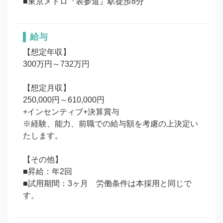
■東京メトロ『表参道』駅徒歩8分
給与
【想定年収】

300万円～732万円

【想定月収】

250,000円～610,000円

+インセンティブ+決算賞与

※経験、能力、前職での給与額を考慮の上決定い
たします。

【その他】

■昇給：年2回

■試用期間：3ヶ月　労働条件は本採用と同じで
す。