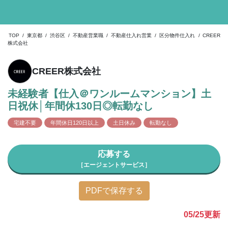
TOP
/
東京都
/
渋谷区
/
不動産営業職
/
不動産仕入れ営業
/
区分物件仕入れ
/
CREER
株式会社
CREER株式会社
未経験者【仕入＠ワンルームマンション】土
日祝休│年間休130日◎転勤なし
宅建不要
年間休日120日以上
土日休み
転勤なし
応募する
［エージェントサービス］
PDFで保存する
05/25
更新