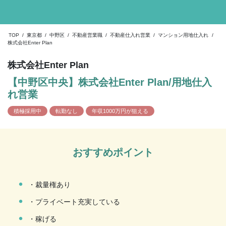
TOP
/
東京都
/
中野区
/
不動産営業職
/
不動産仕入れ営業
/
マンション用地仕入れ
/
株式会社Enter Plan
株式会社Enter Plan
【中野区中央】株式会社Enter Plan/用地仕入
れ営業
積極採用中
転勤なし
年収1000万円が狙える
おすすめポイント
・
・裁量権あり
・
・プライベート充実している
・
・稼げる