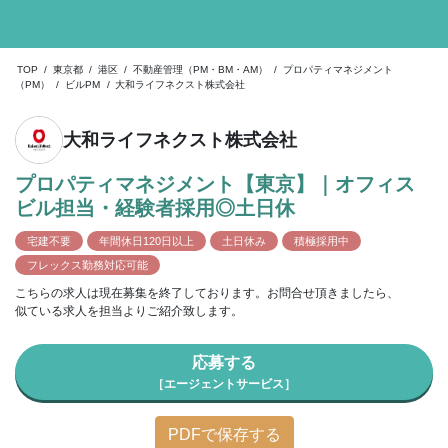
TOP
/
東京都
/
港区
/
不動産管理（PM・BM・AM）
/
プロパティマネジメント
（PM）
/
ビルPM
/
大和ライフネクスト株式会社
大和ライフネクスト株式会社
プロパティマネジメント【東京】｜オフィス
ビル担当・経験者採用◎土日休
宅建不要
年間休日120日以上
土日休み
積極採用中
フレックス勤務対応可能
こちらの求人は現在募集を終了しております。お問合せ頂きましたら、
似ている求人を担当よりご紹介致します。
応募する
［エージェントサービス］
PDFで保存する