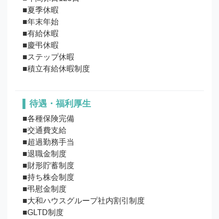
■夏季休暇

■年末年始

■有給休暇

■慶弔休暇

■ステップ休暇

待遇・福利厚生
■各種保険完備

■交通費支給

■超過勤務手当

■退職金制度

■財形貯蓄制度

■持ち株会制度

■弔慰金制度

■大和ハウスグループ社内割引制度

■GLTD制度
